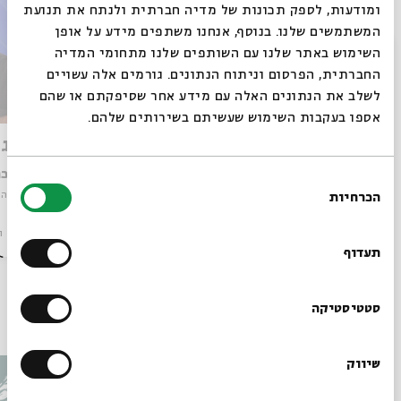
ומודעות, לספק תכונות של מדיה חברתית ולנתח את תנועת
המשתמשים שלנו. בנוסף, אנחנו משתפים מידע על אופן
סגור
השימוש באתר שלנו עם השותפים שלנו מתחומי המדיה
החברתית, הפרסום וניתוח הנתונים. גורמים אלה עשויים
לשלב את הנתונים האלה עם מידע אחר שסיפקתם או שהם
אספו בעקבות השימוש שעשיתם בשירותים שלהם.
ישראל והסכסוך
דיאלוג 
עם:
ד"ר כרמה בן יוחנן
עם:
ד"ר כר
בחירת
מתוך:
בין יהודים לנוצרים – כאן ועכשיו
מתוך:
בין יה
הכרחיות
הסכמה
רוצים לדעת מה קורה
סדר בוקר
וידאו
28.11.24
סדר בוקר
ו
בבית אבי חי לפני כולם?
תעדוף
הרשמו לניוזלטר שלנו
סטטיסטיקה
עוד בבית אבי חי
שיווק
*כתובת דוא"ל