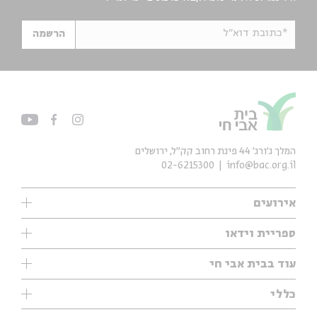
*כתובת דוא"ל
הרשמה
המלך ג'ורג' 44 פינת רחוב קק״ל, ירושלים
02-6215300
info@bac.org.il
אירועים
עיון
ספריית וידאו
אנגלית
ילדים
שיעורי בוקר
עוד בבית אבי חי
מוזיקה
מיוחדים
תערוכות
עיון
כללי
נוער
מיוחדים
מיוחדים
צרו קשר
ספרות ושירה