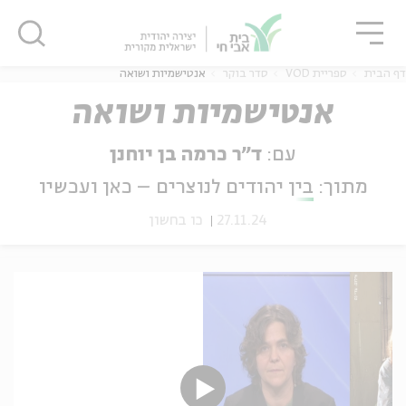
גור
סגור
סגור
דף הבית
ספריית VOD
סדר בוקר
אנטישמיות ושואה
אנטישמיות ושואה
עם:
ד"ר כרמה בן יוחנן
ה
אנגלית
נוער
מתוך:
בין יהודים לנוצרים – כאן ועכשיו
27.11.24
כו בחשון