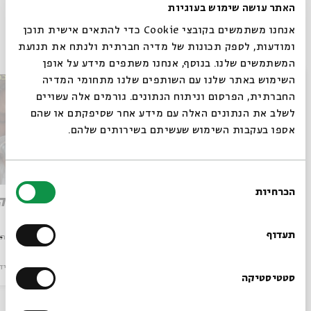
האתר עושה שימוש בעוגיות
אנחנו משתמשים בקובצי Cookie כדי להתאים אישית תוכן
פרקים נוספים בסדרה
ומודעות, לספק תכונות של מדיה חברתית ולנתח את תנועת
המשתמשים שלנו. בנוסף, אנחנו משתפים מידע על אופן
סגור
השימוש באתר שלנו עם השותפים שלנו מתחומי המדיה
החברתית, הפרסום וניתוח הנתונים. גורמים אלה עשויים
לשלב את הנתונים האלה עם מידע אחר שסיפקתם או שהם
אספו בעקבות השימוש שעשיתם בשירותים שלהם.
בחירת
הכרחיות
הסכמה
עוד חוזר הניגון: אפרת בן צור
שיר תקו
רוצים לדעת מה קורה
צור
מתוך:
שיר תקווה
בבית אבי חי לפני כולם?
תעדוף
מתוך:
שיר תק
מוזיקה
וידאו
28.04.26
מוזיקה
ויד
הרשמו לניוזלטר שלנו
סטטיסטיקה