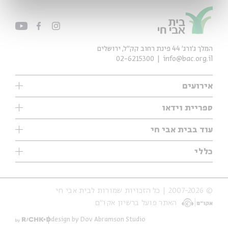
המלך ג'ורג' 44 פינת רחוב קק״ל, ירושלים
02-6215300
info@bac.org.il
אירועים
עיון
ספריית וידאו
אנגלית
ילדים
שיעורי בוקר
עוד בבית אבי חי
מוזיקה
מיוחדים
תערוכות
עיון
כללי
נוער
מיוחדים
מיוחדים
צרו קשר
ספרות ושירה
פודקאסטים מומלצים
ספרות ושירה
אודות
סדרות
כתבות
© 2007-2026 | כל הזכויות שמורות לבית אבי חי
הצהרת נגישות
אירועי עבר
קצה הקרחון
האתר פועל ברשיון אקו״ם
תנאי שימוש והצהרת פרטיות
אירועים בירושלים
על הדרך
חנות
ילדים
design by Dov Abramson Studio
מפלגת המחשבות