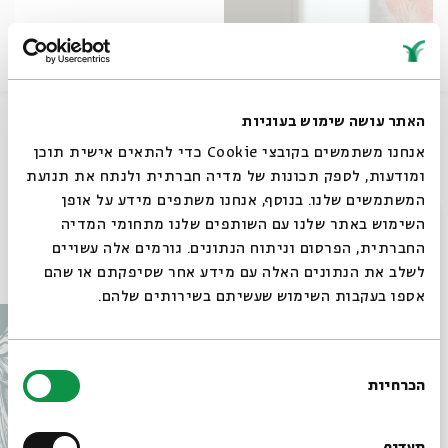
שודר ביום ראשון 8.10, כג תשרי
האתר עושה שימוש בעוגיות
צילום תמונה עטיפה: דנה בר סמן טוב
אנחנו משתמשים בקובצי Cookie כדי להתאים אישית תוכן
ומודעות, לספק תכונות של מדיה חברתית ולנתח את תנועת
שיתוף
המשתמשים שלנו. בנוסף, אנחנו משתפים מידע על אופן
סגור
השימוש באתר שלנו עם השותפים שלנו מתחומי המדיה
החברתית, הפרסום וניתוח הנתונים. גורמים אלה עשויים
עוד בבית אבי חי
לשלב את הנתונים האלה עם מידע אחר שסיפקתם או שהם
אספו בעקבות השימוש שעשיתם בשירותים שלהם.
בחירת
הכרחיות
הסכמה
רוצים לדעת מה קורה