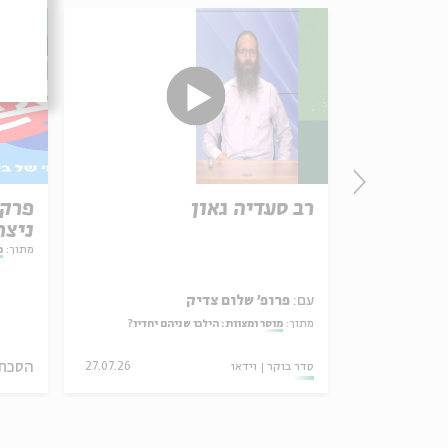
רב סעדיה גאון
ניצח
 מארק אליהו
המחו
מתוך:
מ
עם:
פרופ' שלום צדיק
מתוך:
מוסר ומצוות: הילכו שניהם יחדיו?
הסכת
27.02.23
סדר בוקר
וידאו
27.07.26