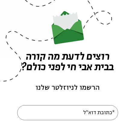
מעגל מוזיקה, מדרש ושירה בחצר בית אבי חי בליל הושענא
, רבקה מרים, מיה טבת דיין, הרב אלחנן ניר, אנסמבל פרץ
- בס,
אריאל קסיס
- קאנון,
לריסה אליהו
- קלידים ו
פרץ
אס
. צלמים:
אדיר בנישתי, דורון בן צבי.
עריכה ובימוי
רוצים לדעת מה קורה
בבית אבי חי לפני כולם?
הרשמו לניוזלטר שלנו
*כתובת דוא"ל
עוד בבית אבי חי