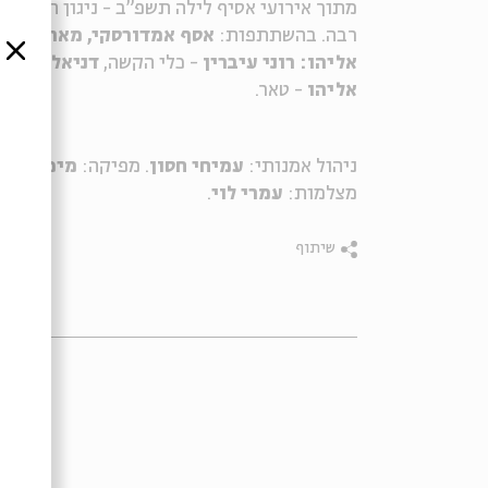
מתוך אירועי אסיף לילה תשפ"ב - ניגון הגשם: 
רבה. בהשתתפות:
אסף אמדורסקי, מארק אליהו
סגור
אליהו: רוני עיברין
- כלי הקשה,
דניאל עיברין
אליהו
- טאר.
ניהול אמנותי:
עמיחי חסון
. מפיקה:
מיכל אטי
מצלמות:
עמרי לוי
.
שיתוף