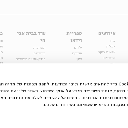
אירועים
ספריית
עוד בבית אבי
כל
וידאו
חי
עיון
צר
אנגלית
או
ילדים
תערוכות
שיעורי בוקר
הצ
מוזיקה
מיוחדים
מיוחדים
תנ
עיון
פודקאסטים מומלצים
פר
נוער
מיוחדים
כתבות
חנ
ספרות ושירה
ספרות ושירה
קצה הקרחון
סדרות
על הדרך
אירועי עבר
מפלגת המחשבות
אנחנו משתמשים בקובצי Cookie כדי להתאים אישית תוכן ומודעות, לספק תכונות של מ
אירועים
בנוסף, אנחנו משתפים מידע על אופן השימוש באתר שלנו עם השות
בירושלים
ילדים
רסום וניתוח הנתונים. גורמים אלה עשויים לשלב את הנתונים האל
מוזיקה
 בעקבות השימוש שעשיתם בשירותים שלהם.
הרצאות בזום
האתר פועל ברשיון אק