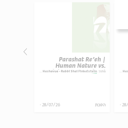
e’eh – To
Parashat Re’eh |
Human Nature vs.
nkelstein
Divine Expectation |
R
Para
מתוך:
Parashat Hashavua - Rabbi Shai Finkelstein
מתוך:
i Finkelstein
Rabbi Shai Finkelstein
28
הסכת
28/07/26
הסכת