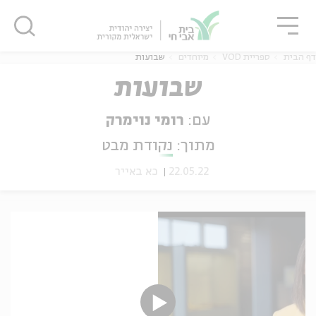
גור
סגור
סגור
דף הבית
ספריית VOD
מיוחדים
שבועות
שבועות
עם:
רומי נוימרק
ה
אנגלית
נוער
מתוך:
נקודת מבט
22.05.22
כא באייר