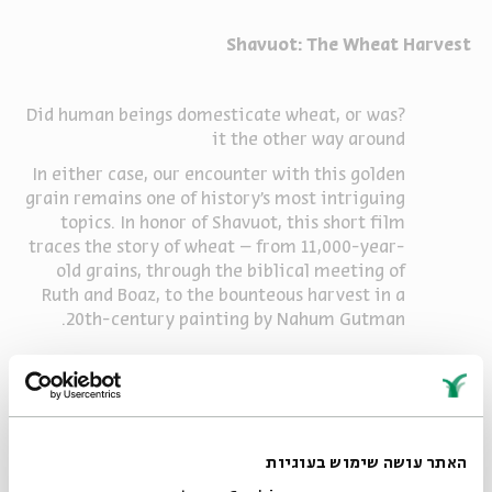
Shavuot: The Wheat Harvest
?Did human beings domesticate wheat, or was
it the other way around
In either case, our encounter with this golden
grain remains one of history’s most intriguing
topics. In honor of Shavuot, this short film
traces the story of wheat – from 11,000-year-
old grains, through the biblical meeting of
Ruth and Boaz, to the bounteous harvest in a
20th-century painting by Nahum Gutman.
The new “Points of View” Shavuot episode
joins a series of films on themes related to the
האתר עושה שימוש בעוגיות
Jewish holidays through the prism of art and