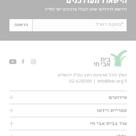
הישארו מעודכנים
הירשמו לניוזלטר שלנו וקבלו עדכונים ישר למייל
*כתובת דוא"ל
הרשמה
המלך ג'ורג' 44 פינת רחוב קק״ל, ירושלים
02-6215300
info@bac.org.il
אירועים
עיון
ספריית וידאו
אנגלית
ילדים
שיעורי בוקר
עוד בבית אבי חי
מוזיקה
מיוחדים
תערוכות
עיון