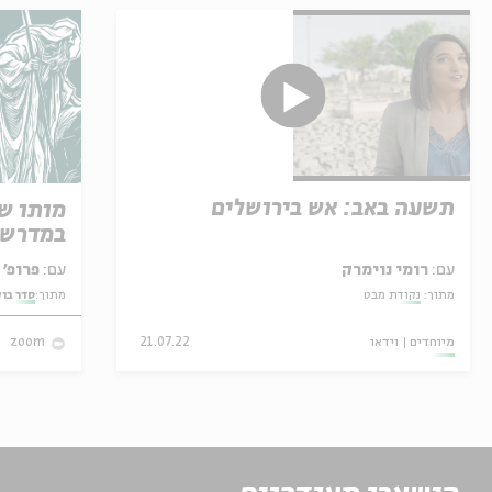
תשעה באב: אש בירושלים
מותו ש
במדרש 
עם:
רומי נוימרק
עם:
פרופ' אביגדור שנאן
מתוך:
נקודת מבט
מתוך:
סדר בו
מיוחדים
וידאו
21.07.22
zoom