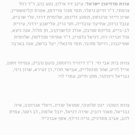
צוות מוזיאון ישראל:
עינב זיו אילון, נטע כהן, ד"ר רחל
צרפתי, ד"ר חיים גיטלר, תמי מנור פרידמן, אפרת קליפשטיין,
שרון וייזר פרגוסון, תמנע זליגמן, שלומית דרור, טלי שרביט,
ענבל גרזון, אחיעד עובדיה, חני גרין, אלישבע ירדני, עירית
לב-בייט, פליקס ספיבק, אולג קלשניקוב, חן מלול, אנה ניצא,
פול זכריה-רוו, דניאל גלפרין, ד"ר אמיתי מנדלסון, שלומית
שטיינברג, רויטל מזובר, תמי מיכאלי, יעל ברשק, אנה בארבר.
צוות בית אבי חי: ד"ר דיוויד רוזנסון, נועם נוביק, עמיחי חסון,
אייל לויט, שחר מונטלייק, אבישי חורי, רן זעירא, שרון גיני,
גבריאל וינוקור, מתן חיים, עמרי לוי.
צוות הפקה: ינון סלוצקי, שמואל טוויג, ויטלי אגרונוב, איה
גבריאל, מאור רובין, שירה דניאל, יובל אלמוג, לב רטנר, עמית
להב, אביב מסז'ניק, נריה ווילף, אסף אברג'יל.