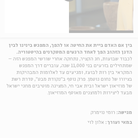
בין אם האדם ביית את החיטה או להפך, המפגש בינינו לבין
הדגן הזהוב הפך לאחד הרגעים המסקרנים בהיסטוריה.
לכבוד שבועות, חג הקציר, נתחקה אחרי שורשי המפגש הזה –
שמתחילים בזרעים בני 11,000 שנה, עוברים דרך המפגש
המקראי בין רות לבועז, ומגיעים עד לאלומות המבהיקות
בציורו של נחום גוטמן. פרק נוסף ב"נקודת מבט", סדרת רשת
של מוזיאון ישראל ובית אבי חי, המציגה מוטיבים מחגי ישראל
מבעד ליצירות ולמוצגים מאוסף המוזיאון.
מגישה:
רומי נוימרק
במאי ועורך:
אלון לוי