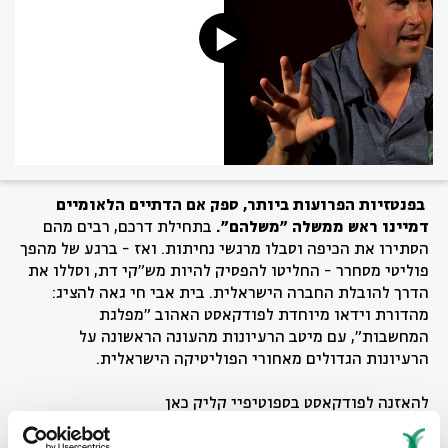
בפנטזיות הפרועות ביותר, ספק אם הדתיים הלאומיים
דמיינו ראש ממשלה "משלהם".
בתחילת דרכם, רבים מהם
הסתירו את הכיפה וסבלו מרגשי נחיתות. ואז - ברגע של מהפך
פוליטי מסחרר - החליטו להפסיק להיות מש"קי דת, וסללו את
הדרך להובלת החברה הישראלית. בית אבי חי גאה להציג:
מהדורת וידאו מיוחדת לפודקאסט האהוב "מפלגת
המחשבות", עם מיטב הרעיונות מהעונה הראשונה על
הרעיונות הגדולים מאחורי הפוליטיקה הישראלית.
להאזנה לפודקאסט בספוטיפיי קליק כאן
https://open.spotify.com/show/15Xf04XGXROOKujzHeAquq
-