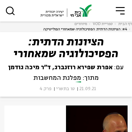
גור
סגור
סגור
דף הבית
ספריית VOD
מיוחדים
#4: הציונות הדתית: הפסיכולוגיה שמאחורי הפוליטיקה
הציונות הדתית:
הפסיכולוגיה שמאחורי
ה
אנגלית
נוער
הפוליטיקה
עם:
אפרת שפירא רוזנברג, ד"ר מיכה גודמן
מתוך:
מפלגת המחשבות
21.09.21
טו בתשרי
פרק 4