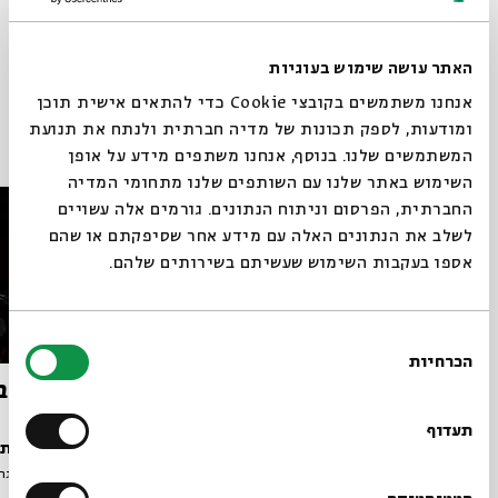
שיתוף
האתר עושה שימוש בעוגיות
אנחנו משתמשים בקובצי Cookie כדי להתאים אישית תוכן
פרקים נוספים בסדרה
ומודעות, לספק תכונות של מדיה חברתית ולנתח את תנועת
המשתמשים שלנו. בנוסף, אנחנו משתפים מידע על אופן
סגור
השימוש באתר שלנו עם השותפים שלנו מתחומי המדיה
החברתית, הפרסום וניתוח הנתונים. גורמים אלה עשויים
לשלב את הנתונים האלה עם מידע אחר שסיפקתם או שהם
אספו בעקבות השימוש שעשיתם בשירותים שלהם.
בחירת
הכרחיות
הסכמה
רוצים לדעת מה קורה
מפגש מאזינים בעקבות הַהֶסְכֵּת
זאב ז'ב
המצליח
בבית אבי חי לפני כולם?
תעדוף
עם:
אפרת שפירא רוזנברג, ד"ר מיכה גודמן
עם:
אפרת ש
מתוך:
מפלגת המחשבות
מתוך:
מפלגת