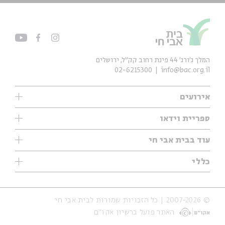
המלך ג'ורג' 44 פינת רחוב קק״ל, ירושלים
02-6215300
info@bac.org.il
אירועים
עיון
ספריית וידאו
אנגלית
ילדים
שיעורי בוקר
עוד בבית אבי חי
מוזיקה
מיוחדים
תערוכות
עיון
כללי
נוער
מיוחדים
מיוחדים
צרו קשר
ספרות ושירה
פודקאסטים מומלצים
ספרות ושירה
אודות
סדרות
כתבות
© 2007-2026 | כל הזכויות שמורות לבית אבי חי
הצהרת נגישות
אירועי עבר
קצה הקרחון
האתר פועל ברשיון אקו״ם
תנאי שימוש והצהרת פרטיות
אירועים בירושלים
על הדרך