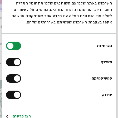
סגור
השימוש באתר שלנו עם השותפים שלנו מתחומי המדיה
החברתית, הפרסום וניתוח הנתונים. גורמים אלה עשויים
לשלב את הנתונים האלה עם מידע אחר שסיפקתם או שהם
הנעלים הישנות של אדון מינאסה
המאפיה
אספו בעקבות השימוש שעשיתם בשירותים שלהם.
עם:
רונית חכם, מוריאל הופמן, שרית זוסמן
עם:
שרית ז
מתוך:
מופע סיפור
מתוך:
מופע ס
בחירת
ילדים
וידאו
10.11.20
ילדים
וידאו
הכרחיות
הסכמה
רוצים לדעת מה קורה
בבית אבי חי לפני כולם?
תעדוף
עוד בבית אבי חי
הרשמו לניוזלטר שלנו
סטטיסטיקה
שיווק
*כתובת דוא"ל
הרשמה
הצג פרטים