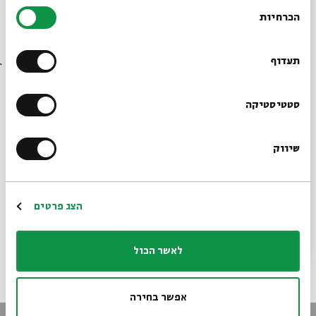
בחירת
הכרחיות
הסכמה
רוצים לדעת מה קורה
בבית אבי חי לפני כולם?
תעדוף
הרשמו לניוזלטר שלנו
סטטיסטיקה
שיווק
*כתובת דוא"ל
האקורדיון היהודי |תקציר האירוע
הרשמה
הצג פרטים
31.05.12
לאשר הכול
אפשר בחירה