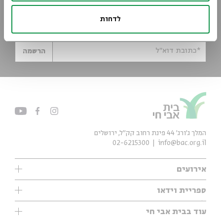
הישארו מעודכנים
לדחות
הירשמו לניוזלטר שלנו וקבלו עדכונים ישר למייל
*כתובת דוא"ל
הרשמה
המלך ג'ורג' 44 פינת רחוב קק״ל, ירושלים
02-6215300
info@bac.org.il
אירועים
עיון
ספריית וידאו
אנגלית
ילדים
שיעורי בוקר
עוד בבית אבי חי
מוזיקה
מיוחדים