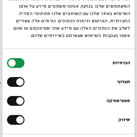
המשתמשים שלנו. בנוסף, אנחנו משתפים מידע על אופן
סגור
השימוש באתר שלנו עם השותפים שלנו מתחומי המדיה
החברתית, הפרסום וניתוח הנתונים. גורמים אלה עשויים
לשלב את הנתונים האלה עם מידע אחר שסיפקתם או שהם
אספו בעקבות השימוש שעשיתם בשירותים שלהם.
בחירת
הכרחיות
הסכמה
רוצים לדעת מה קורה
בבית אבי חי לפני כולם?
תעדוף
Jonah: A Fantasy of Flight
הרשמו לניוזלטר שלנו
סטטיסטיקה
24.09.20
שיווק
*כתובת דוא"ל