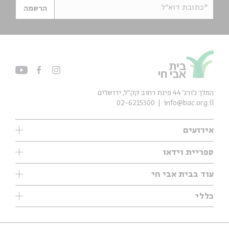
*כתובת דוא"ל
הרשמה
המלך ג'ורג' 44 פינת רחוב קק״ל, ירושלים
02-6215300
info@bac.org.il
אירועים
עיון
ספריית וידאו
אנגלית
ילדים
שיעורי בוקר
עוד בבית אבי חי
מוזיקה
מיוחדים
תערוכות
עיון
כללי
נוער
מיוחדים
מיוחדים
צרו קשר
ספרות ושירה
פודקאסטים מומלצים
ספרות ושירה
אודות
סדרות
כתבות