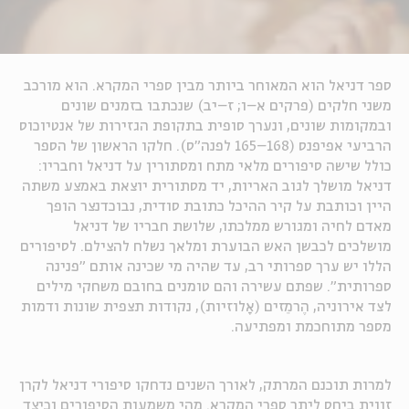
ספר דניאל הוא המאוחר ביותר מבין ספרי המקרא. הוא מורכב
משני חלקים (פרקים א–ו; ז–יב) שנכתבו בזמנים שונים
ובמקומות שונים, ונערך סופית בתקופת הגזירות של אנטיוכוס
הרביעי אפיפנס (168–165 לפנה"ס). חלקו הראשון של הספר
כולל שישה סיפורים מלאי מתח ומסתורין על דניאל וחבריו:
דניאל מושלך לגוב האריות, יד מסתורית יוצאת באמצע משתה
היין וכותבת על קיר ההיכל כתובת סודית, נבוכדנצר הופך
מאדם לחיה ומגורש ממלכתו, שלושת חבריו של דניאל
מושלכים לכבשן האש הבוערת ומלאך נשלח להצילם. לסיפורים
הללו יש ערך ספרותי רב, עד שהיה מי שכינה אותם "פנינה
ספרותית". שפתם עשירה והם טומנים בחובם משחקי מילים
לצד אירוניה, הֶרמֵזים (אָלוזיות), נקודות תצפית שונות ודמות
מספר מתוחכמת ומפתיעה.
למרות תוכנם המרתק, לאורך השנים נדחקו סיפורי דניאל לקרן
זווית ביחס ליתר ספרי המקרא. מהי משמעות הסיפורים וכיצד