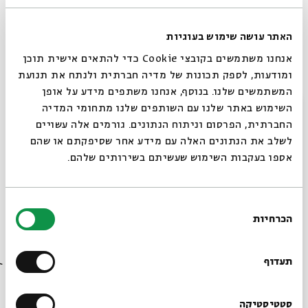
במאמר תיאולוגי־מדיני
האתר עושה שימוש בעוגיות
אנחנו משתמשים בקובצי Cookie כדי להתאים אישית תוכן
ומודעות, לספק תכונות של מדיה חברתית ולנתח את תנועת
5 פרקים
סדר בוקר
המשתמשים שלנו. בנוסף, אנחנו משתפים מידע על אופן
סגור
השימוש באתר שלנו עם השותפים שלנו מתחומי המדיה
החברתית, הפרסום וניתוח הנתונים. גורמים אלה עשויים
לשלב את הנתונים האלה עם מידע אחר שסיפקתם או שהם
אספו בעקבות השימוש שעשיתם בשירותים שלהם.
לא רק פרשת השבוע
בחירת
מוזיאון ישראל מארח את בית אבי חי
הכרחיות
הסכמה
רוצים לדעת מה קורה
בבית אבי חי לפני כולם?
תעדוף
47 פרקים
מיוחדים
הרשמו לניוזלטר שלנו
סטטיסטיקה