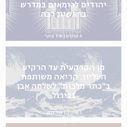
יהודים לרומאים במדרש
בראשית רבה
4 פרקים
סדר בוקר
מן הקרקעית עד הרקיע
העליון: קריאה משותפת
ב"כתר מלכות" לשלמה אבן
גבירול
5 פרקים
סדר בוקר