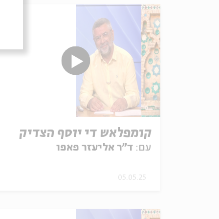
קומפלאש די יוסף הצדיק
עם:
ד"ר אליעזר פאפו
05.05.25