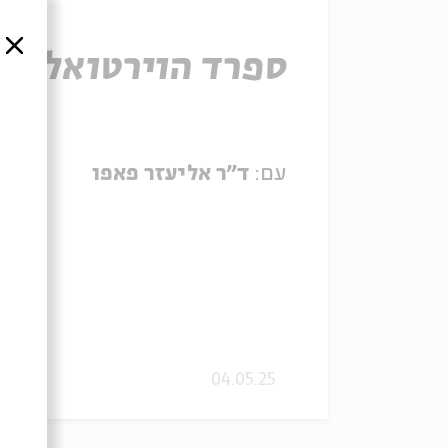
סגור
ספרד הוירטואלית
עם:
ד"ר אליעזר פאפו
04.05.25