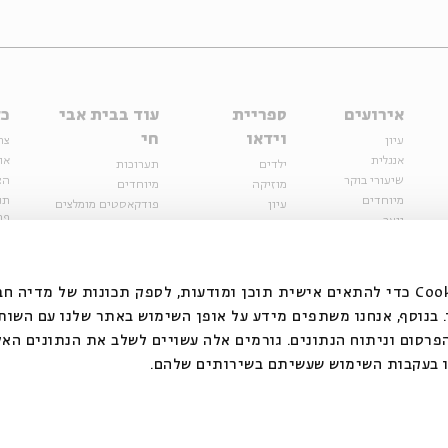
אירועים
ספריית
עוד בבית אבי
כל
וידאו
חי
עיון
צר
אנגלית
או
ילדים
תערוכות
שיעורי בוקר
הצ
מוזיקה
מיוחדים
מיוחדים
תנ
עיון
פודקאסטים מומלצים
פר
נוער
מיוחדים
כתבות
חנ
ספרות ושירה
ספרות ושירה
קצה הקרחון
סדרות
על הדרך
אירועי עבר
מפלגת המחשבות
אנחנו משתמשים בקובצי Cookie כדי להתאים אישית תוכן ומודעות, לספק תכונות של מ
אירועים
בנוסף, אנחנו משתפים מידע על אופן השימוש באתר שלנו עם השות
בירושלים
ילדים
רסום וניתוח הנתונים. גורמים אלה עשויים לשלב את הנתונים האל
מוזיקה
 בעקבות השימוש שעשיתם בשירותים שלהם.
הרצאות בזום
האתר פועל ברשיון אק