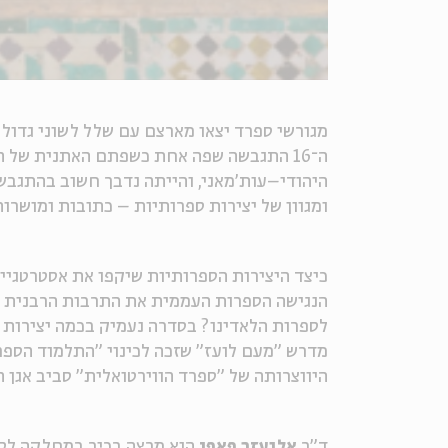
מגורשי ספרד יצאו מארצם עם שלל לשוני גדול (
ה־16 התגבשה שפה אחת כשפתם האתנית של ה
היהודי–עות'מאני, והייתה נדבך חשוב בהתגבשו
ומגוון של יצירות ספרותיות – כתובות ומושרות,
כיצד היצירות הספרותיות שיקפו את אסטרטגיי
הנגישה הספרות העממית את התרבות הרבנית בע
לספרות הלאדינו? בסדרה נעמיק בכמה יצירות 
מדרש "מעם לועז" שזכה לכינוי "התלמוד הספרד
היווצרותה של "ספרד הווירטואלית" סביב אגן ה
ד"ר
אליעזר פאפו
הוא מרצה בכיר במחלקה לספ