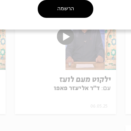
הרשמה
ילקוט מעם לועז
ס
עם:
ד"ר אליעזר פאפו
ע
06.05.25