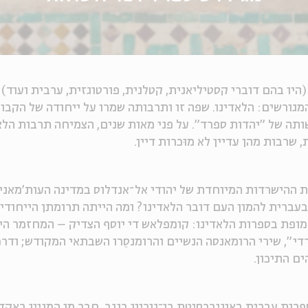
היו בהם דוברי קסטיליאנית, קטלנית, פורטוגזית, ערבית ועוד)
מגורשים: הלאדינו. שפה זו ותרבותה שמרו על ייחודה של הקבו
תה של "יהדות ספרד". על פני מאות שנים, הצמיחה תרבות הלאד
 שרבות מהן עדיין לא מוּכרות דיין.
ת ההישרדות המיוחדת של יהודי אל־אנדלוס במדינה העות'מאנית
ברית להמון העם דובר הלאדינו? ומה הייתה תרומתן הייחודי
מופת בספרות הלאדינו: קומפלאש די יוסף הצדיק – המחזמר היה
י", שירי הרומאנסה הנשיים והרומנסֵרו השבתאי המקודש; ודרכן
ים התיכון.
רות עברית באוניברסיטת בן־גוריון בנגב, חבר מן המניין באק