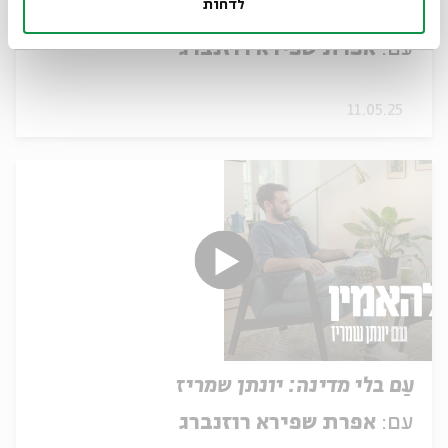
לדחות
בית-אור
עם:
אפרת שפירא רוזנברג
11.05.25
עַם בלי מדינה: יונתן שמריז
עם:
אפרת שפירא רוזנברג