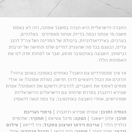
החברה הישראלית היא חברה במשבר אמונה, וזה לא באמת
משנה מי אנחנו ובמה בדיוק אנחנו מאמינים: באלוהים,
בערכים, באידיאולוגיות, ביכולת של המדינה ושל צה"ל להגן
עלינו, ובעצם בכל מה שהעניק לחיים שלנו תחושה של יציבות
וביטחון. השבעה באוקטובר מוטט, שבר או לפחות סדק לנו את
האמונות הללו.
אז איך מתמודדים עם השבר? נאחזים באמונה באופן עיוור?
זורקים את הכול ויוצאים לדרך חדשה, נטולת אמונה? או אולי
מנסים לאסוף את השברים, להדביק ולשקם את האמונה? אפרת
שפירא רוזנברג בסדרת שיחות עם הישראלים והישראליות
שמרגישים, אחרי השבעה באוקטובר, עד כמה קשה להאמין.
הנחיה ותוכן:
אפרת שפירא
רוזנברג |
בימוי ועריכת
תוכן:
אלון יששכר
|
הפקה:
מיכל אטיאס
|
תחקיר:
שלומית
גולדין הלוי
|
עריכת וידאו ועיצוב פסקול:
ניר לייסט |
צילום
וידאו:
שניר קציר |
איפור:
רוני דהאן |
ניהול פרויקט:
אייל