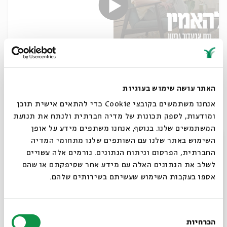
לריב עם אלוהים: אביגדור גביש
עם:
אפרת שפירא רוזנברג
האתר עושה שימוש בעוגיות
אנחנו משתמשים בקובצי Cookie כדי להתאים אישית תוכן
ומודעות, לספק תכונות של מדיה חברתית ולנתח את תנועת
25.05.25
המשתמשים שלנו. בנוסף, אנחנו משתפים מידע על אופן
סגור
השימוש באתר שלנו עם השותפים שלנו מתחומי המדיה
החברתית, הפרסום וניתוח הנתונים. גורמים אלה עשויים
לשלב את הנתונים האלה עם מידע אחר שסיפקתם או שהם
אספו בעקבות השימוש שעשיתם בשירותים שלהם.
בחירת
הכרחיות
הסכמה