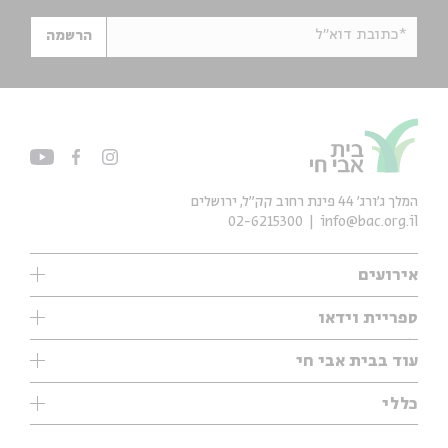
*כתובת דוא"ל
הרשמה
המלך ג'ורג' 44 פינת רחוב קק״ל, ירושלים
02-6215300
info@bac.org.il
אירועים
עיון
ספריית וידאו
אנגלית
ילדים
שיעורי בוקר
עוד בבית אבי חי
מוזיקה
מיוחדים
תערוכות
עיון
כללי
נוער
מיוחדים
מיוחדים
צרו קשר
ספרות ושירה
פודקאסטים מומלצים
ספרות ושירה