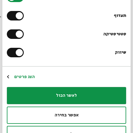
רוצים לדעת מה קורה
בבית אבי חי לפני כולם?
תעדוף
דברים שרואים משם: ד"ר חן פונדק
עם:
אפרת שפירא רוזנברג
הרשמו לניוזלטר שלנו
סטטיסטיקה
18.05.25
שיווק
*כתובת דוא"ל
הרשמה
הצג פרטים
לאשר הכול
אפשר בחירה
Me Too Unless You’re a Jew : איילת רזין