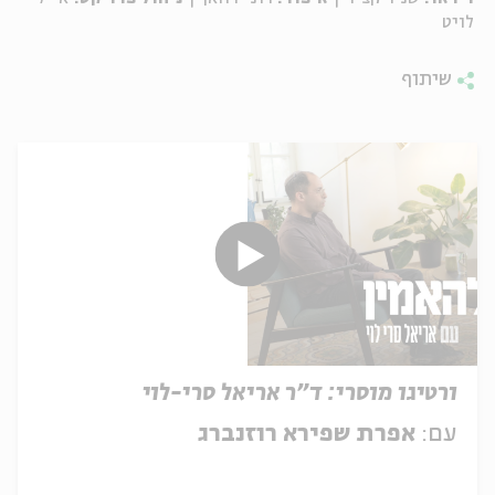
לויט
שיתוף
ורטיגו מוסרי: ד"ר אריאל סרי-לוי
עם:
אפרת שפירא רוזנברג