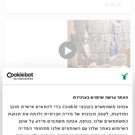
26.06.25
מִשְׁכָּן לְעִבְרִית 2024 - ציון 100 שנה להולדת
המשורר יהודה עמיחי לכבוד שבוע הספר
האתר עושה שימוש בעוגיות
העברי התשפ"ד
אנחנו משתמשים בקובצי Cookie כדי להתאים אישית תוכן
30.06.24
ומודעות, לספק תכונות של מדיה חברתית ולנתח את תנועת
המשתמשים שלנו. בנוסף, אנחנו משתפים מידע על אופן
סגור
השימוש באתר שלנו עם השותפים שלנו מתחומי המדיה