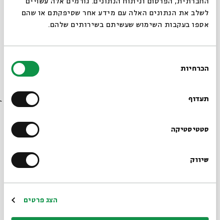
החברתית, הפרסום וניתוח הנתונים. גורמים אלה עשויים
לשלב את הנתונים האלה עם מידע אחר שסיפקתם או שהם
אספו בעקבות השימוש שעשיתם בשירותים שלהם.
בחירת
הכרחיות
הסכמה
רוצים לדעת מה קורה
בבית אבי חי לפני כולם?
תעדוף
מִשְׁכָּן לְעִבְרִית 2023 - ציון 150 שנה
להולדתו של המשורר הלאומי חיים נחמן
ביאליק לכבוד שבוע הספר העברי התשפ"ג
הרשמו לניוזלטר שלנו
סטטיסטיקה
06.07.23
שיווק
*כתובת דוא"ל
הרשמה
הצג פרטים