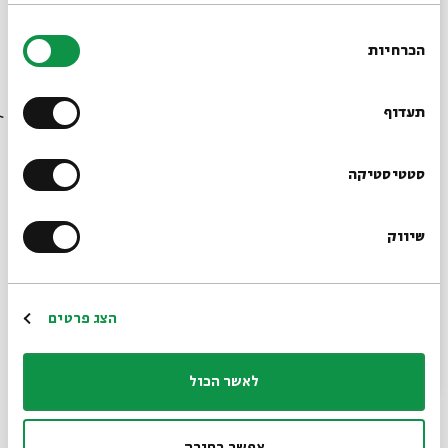
בחירת
הכרחיות
הסכמה
הצדקת פרצות
רוצים לדעת מה קורה
עם:
ד"ר אילנה שטיין היין
בבית אבי חי לפני כולם?
תעדוף
17.02.25
הרשמו לניוזלטר שלנו
סטטיסטיקה
שיווק
*כתובת דוא"ל
הרשמה
הצג פרטים
לאשר הכול
ספרות בבלית
אפשר בחירה