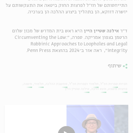
התייחסותם של חז״ל לפרצות החוק ביטאה את התעקשותם על
יושרה דווקא, הן בתהליך ביצוע ההלכה הן בערכיה.
ד״ר
אילנה שטיין היין
היא ראש בית המדרש של מכון שלום
הרטמן בצפון אמריקה. ספרה, ״Circumventing the Law:
Rabbinic Approaches to Loopholes and Legal
Integrity״, ראה אור ב־2024 בהוצאת Penn Press.
שיתוף
תגיות:
ספרות חז"ל
תלמוד וספרות חז"ל
מחשבת ההלכה
תלמוד
משנה
פרצות משפט
מטא הלכה
אילנה שטיין היין