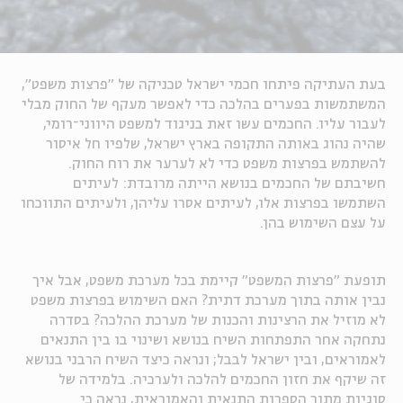
בעת העתיקה פיתחו חכמי ישראל טכניקה של "פרצות משפט",
המשתמשות בפערים בהלכה כדי לאפשר מעקף של החוק מבלי
לעבור עליו. החכמים עשו זאת בניגוד למשפט היווני־רומי,
שהיה נהוג באותה התקופה בארץ ישראל, שלפיו חל איסור
להשתמש בפרצות משפט כדי לא לערער את רוח החוק.
חשיבתם של החכמים בנושא הייתה מרובדת: לעיתים
השתמשו בפרצות אלו, לעיתים אסרו עליהן, ולעיתים התווכחו
על עצם השימוש בהן.
תופעת "פרצות המשפט" קיימת בכל מערכת משפט, אבל איך
נבין אותה בתוך מערכת דתית? האם השימוש בפרצות משפט
לא מוזיל את הרצינות והכנות של מערכת ההלכה? בסדרה
נתחקה אחר התפתחות השיח בנושא ושינוי בו בין התנאים
לאמוראים, ובין ישראל לבבל; ונראה כיצד השיח הרבני בנושא
זה שיקף את חזון החכמים להלכה ולערכיה. בלמידה של
סוגיות מתוך הספרות התנאית והאמוראית, נראה כי