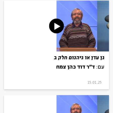
גן עדן או גיהנום חלק ב
עם:
ד"ר דוד כהן צמח
15.01.25