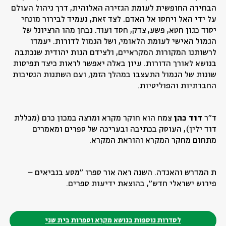
הבחירה החופשית לעומת הגזירה האלוהית, דרך ניהול העולם
על ידי האל ויחסו אל האדם. לצד זאת, נעמיד לבירור מונחי
יסוד כגון חטא, פשע, צדק, חסד ועוד. נבחן מהו הרציונל של
הגמול האישי לעומת הלאומי, ושל הגמול לדורות. יעמדו
לרשותנו המקורות המקראיים, ולצידם הגות יהודית שנכתבה
בנושא לאורך הדורות. עיון באלה יאפשר לראות כיצד תפיסות
שונות של הגמול התעצבו במהלך הזמן, ועם השתנות הנסיבות
החברתיות והפוליטיות.
ד"ר
דוד כהן
צמח הוא חוקר מקרא ומרצה במכון כרם (מכללת
דוד ילין), העוסק בכתיבה ובעריכה של ספרים ומאמרים
מתחום מחקר המקרא והוראת המקרא.
ת המדרש והאגדה. השנה ראה אור ספרו "מסע בנביאים –
פירוש ישראלי חדש", בהוצאת ידיעות ספרים.
לסדרות נוספות בנושא מקרא וספרות בית שני