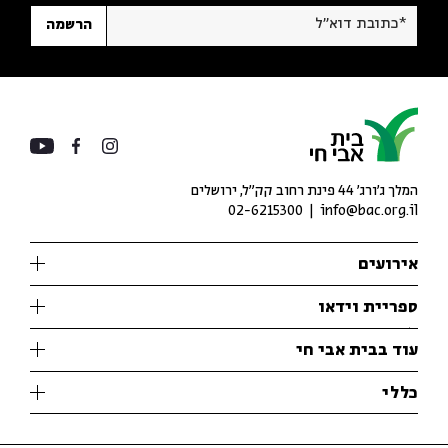
*כתובת דוא"ל
הרשמה
המלך ג'ורג' 44 פינת רחוב קק״ל, ירושלים
02-6215300
info@bac.org.il
אירועים
עיון
ספריית וידאו
אנגלית
ילדים
שיעורי בוקר
עוד בבית אבי חי
מוזיקה
מיוחדים
תערוכות
עיון
כללי
נוער
מיוחדים
מיוחדים
צרו קשר
ספרות ושירה
פודקאסטים מומלצים
ספרות ושירה
אודות
סדרות