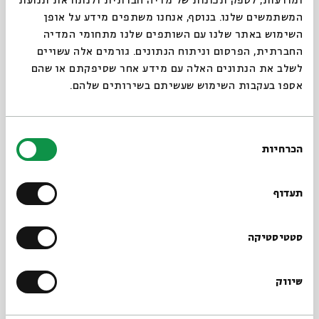
מהי תורת הגמול
ומודעות, לספק תכונות של מדיה חברתית ולנתח את תנועת
המשתמשים שלנו. בנוסף, אנחנו משתפים מידע על אופן
עם:
ד"ר דוד כהן צמח
סגור
השימוש באתר שלנו עם השותפים שלנו מתחומי המדיה
החברתית, הפרסום וניתוח הנתונים. גורמים אלה עשויים
לשלב את הנתונים האלה עם מידע אחר שסיפקתם או שהם
12.01.25
אספו בעקבות השימוש שעשיתם בשירותים שלהם.
בחירת
הכרחיות
הסכמה
רוצים לדעת מה קורה
בבית אבי חי לפני כולם?
תעדוף
הרשמו לניוזלטר שלנו
סטטיסטיקה
מהי תורת הגמול - חלק ב
שיווק
*כתובת דוא"ל
עם:
ד"ר דוד כהן צמח