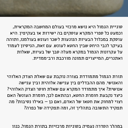
סוגיית הגמול היא נושא מרכזי בעולם המחשבה המקראית,
וכמעט כל ספרי המקרא עוסקים בה ישירות או בעקיפין. היא
עוסקת במכלול הבעיות הנוגעות לשכר ועונש בעולמנו, ותוהה
בעיקר לגבי היחס שבין החטא לעונש. עם זאת, הניסיון לעמוד
על עקרונות הגמול במקרא מעלה סבך של בעיות, שאלות
ואתגרים, המייצרים תמונה מורכבת ורב־ממדית.
תורת הגמול מתמודדת בצורה נוקבת עם שאלת הצדק האלוהי
והאנושי. מהם ההבדלים בין ענישה אלוהית ובין ענישה
אנושית? איך מתמודד המקרא עם שאלת חוסר הצדק האלוהי?
כיצד נקבעת חומרת החטא, ובהתאם לכך, חומרת העונש? האם
רצוי למחוק את חטאו של האדם, ואם כן – באילו נסיבות? מה
תפקיד התשובה בתהליך זה, ומה תפקידה של כפרה?
במהלך הסדרה נעמיק בסוגיות מרכזיות בתורת הגמול, כגון