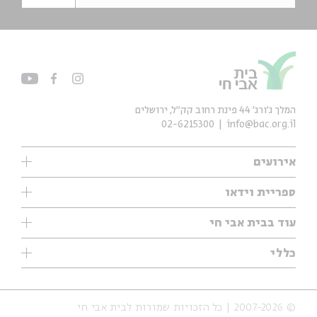
המלך ג'ורג' 44 פינת רחוב קק״ל, ירושלים
02-6215300
info@bac.org.il
אירועים
עיון
ספריית וידאו
אנגלית
ילדים
שיעורי בוקר
עוד בבית אבי חי
מוזיקה
מיוחדים
תערוכות
עיון
כללי
נוער
מיוחדים
מיוחדים
צרו קשר
ספרות ושירה
פודקאסטים מומלצים
ספרות ושירה
אודות
סדרות
כתבות
© 2007-2026 | כל הזכויות שמורות לבית אבי חי
הצהרת נגישות
אירועי עבר
קצה הקרחון