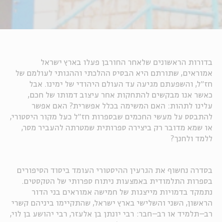
בדורות הראשונים שלאחר החורבן פעלו בארץ ישראל
אמוראים, שתורתם היא הבסיס ההלכתי וההגותי לעולמם של
חז"ל, והשפעתם מגיעה עד העולם היהודי של ימינו. אבל
כאשר אנו מבקשים להתחקות אחר עיצוב דמותו של חכם,
עלינו לתהות: האם המשימה בכלל אפשרית? האם אפשר
להתבסס על מעשי החכמים שבספרות חז"ל כעל מקור היסטורי,
או שמא מדובר רק ביצירה ספרותית שמטרתה להעביר מסר,
ללמד ולחנך?
בסדרה נחשוף את הגרעין ההיסטורי העומד ביסוד הסיפורים
בספרות התלמודית באמצעות ניתוח ספרותי של הטקסטים.
נתמקד בדמויות מייצגות של חמישה אמוראים בני הדור
הראשון, השני והשלישי בארץ ישראל, שהתקיימו ביניהם קשרי
רב–תלמיד או רב–חבר: רבי יונתן בן אלעזר, רבי יהושע בן לוי,