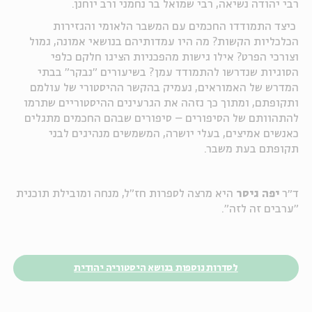
רבי יהודה נשיאה, רבי שמואל בר נחמני ורב יוחנן.
כיצד התמודדו החכמים עם המשבר הלאומי והגזירות
הכלכליות הקשות? מה היו עמדותיהם בנושאי אמונה, גמול
וצורכי הפרט? אילו גישות מהפכניות הציגו חלקם כלפי
הסוגיות שנדרשו להתמודד עמן? בשיעורים "נבקר" בבתי
המדרש של האמוראים, נעמיק בהקשר ההיסטורי של עולמם
ותקופתם, ומתוך כך נזהה את הגרעינים ההיסטוריים שתרמו
להתהוותם של הסיפורים – סיפורים שבהם החכמים מתגלים
כאנשים אמיצים, בעלי יושרה, המשמשים מנהיגים לבני
תקופתם בעת משבר.
ד״ר
יפה גיסר
היא מרצה לספרות חז"ל, מנחה ומובילת תוכנית
"ערבים זה לזה".
לסדרות נוספות בנושא היסטוריה יהודית