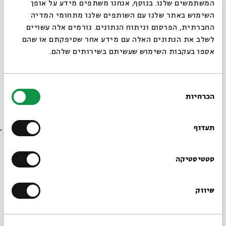
עם:
ד"ר יפה גיסר
המשתמשים שלנו. בנוסף, אנחנו משתפים מידע על אופן
סגור
השימוש באתר שלנו עם השותפים שלנו מתחומי המדיה
החברתית, הפרסום וניתוח הנתונים. גורמים אלה עשויים
05.12.24
לשלב את הנתונים האלה עם מידע אחר שסיפקתם או שהם
אספו בעקבות השימוש שעשיתם בשירותים שלהם.
בחירת
הכרחיות
הסכמה
רוצים לדעת מה קורה
בבית אבי חי לפני כולם?
תעדוף
הרשמו לניוזלטר שלנו
סטטיסטיקה
רבי יהודה נשיאה
עם:
ד"ר יפה גיסר
שיווק
*כתובת דוא"ל
04.12.24