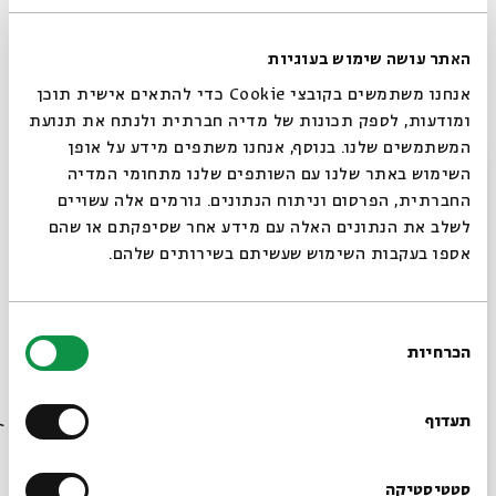
במאמר תיאולוגי־מדיני
האתר עושה שימוש בעוגיות
אנחנו משתמשים בקובצי Cookie כדי להתאים אישית תוכן
ומודעות, לספק תכונות של מדיה חברתית ולנתח את תנועת
5 פרקים
סדר בוקר
המשתמשים שלנו. בנוסף, אנחנו משתפים מידע על אופן
סגור
השימוש באתר שלנו עם השותפים שלנו מתחומי המדיה
החברתית, הפרסום וניתוח הנתונים. גורמים אלה עשויים
לשלב את הנתונים האלה עם מידע אחר שסיפקתם או שהם
אספו בעקבות השימוש שעשיתם בשירותים שלהם.
לא רק פרשת השבוע
בחירת
מוזיאון ישראל מארח את בית אבי חי
הכרחיות
הסכמה
רוצים לדעת מה קורה
בבית אבי חי לפני כולם?
תעדוף
47 פרקים
מיוחדים
הרשמו לניוזלטר שלנו
סטטיסטיקה