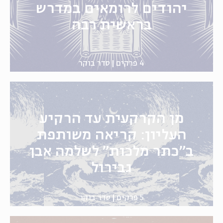
יהודים לרומאים במדרש
בראשית רבה
4 פרקים
סדר בוקר
מן הקרקעית עד הרקיע
העליון: קריאה משותפת
ב"כתר מלכות" לשלמה אבן
גבירול
5 פרקים
סדר בוקר