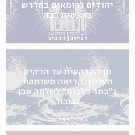
יהודים לרומאים במדרש
בראשית רבה
4 פרקים
סדר בוקר
מן הקרקעית עד הרקיע
העליון: קריאה משותפת
ב"כתר מלכות" לשלמה אבן
גבירול
5 פרקים
סדר בוקר