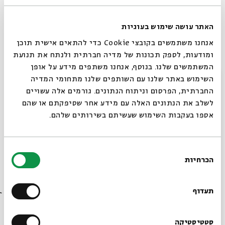
במאמר תיאולוגי־מדיני
האתר עושה שימוש בעוגיות
אנחנו משתמשים בקובצי Cookie כדי להתאים אישית תוכן
ומודעות, לספק תכונות של מדיה חברתית ולנתח את תנועת
5 פרקים
סדר בוקר
המשתמשים שלנו. בנוסף, אנחנו משתפים מידע על אופן
סגור
השימוש באתר שלנו עם השותפים שלנו מתחומי המדיה
החברתית, הפרסום וניתוח הנתונים. גורמים אלה עשויים
לשלב את הנתונים האלה עם מידע אחר שסיפקתם או שהם
אספו בעקבות השימוש שעשיתם בשירותים שלהם.
לא רק פרשת השבוע
בחירת
מוזיאון ישראל מארח את בית אבי חי
הכרחיות
הסכמה
רוצים לדעת מה קורה
בבית אבי חי לפני כולם?
תעדוף
47 פרקים
מיוחדים
הרשמו לניוזלטר שלנו
סטטיסטיקה