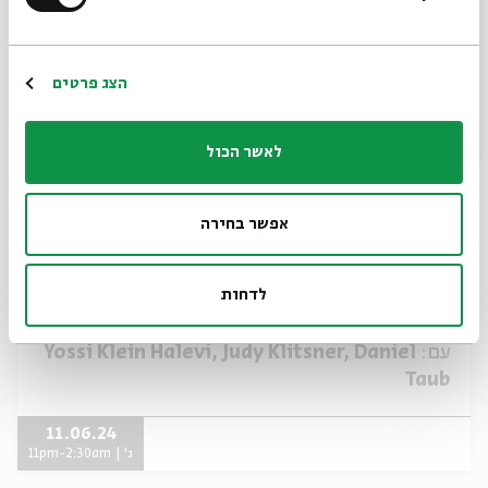
*כתובת דוא"ל
11.06.24
ירושלים
ג' | 23:00-02:30
הרשמה
הצג פרטים
לאשר הכול
אפשר בחירה
לדחות
Beyond Words
עם:
Yossi Klein Halevi, Judy Klitsner, Daniel
Taub
11.06.24
ג' | 11pm-2:30am