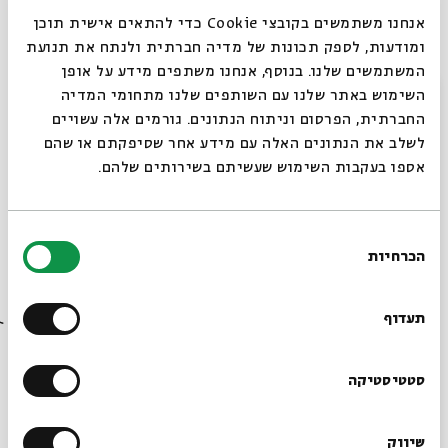
בריינר, איריס חיים
אנחנו משתמשים בקובצי Cookie כדי להתאים אישית תוכן
ומודעות, לספק תכונות של מדיה חברתית ולנתח את תנועת
11.06.24
המשתמשים שלנו. בנוסף, אנחנו משתפים מידע על אופן
ירושלים
ג' | 23:00-02:45
סגור
השימוש באתר שלנו עם השותפים שלנו מתחומי המדיה
החברתית, הפרסום וניתוח הנתונים. גורמים אלה עשויים
לשלב את הנתונים האלה עם מידע אחר שסיפקתם או שהם
אספו בעקבות השימוש שעשיתם בשירותים שלהם.
בחירת
הכרחיות
הסכמה
רוצים לדעת מה קורה
בבית אבי חי לפני כולם?
תעדוף
על שפת התהום: על מילים בעת הזו
עם:
ד'ר חנה פנחסי, נועה שקרג'י, יוסי קליין הלוי,
הרשמו לניוזלטר שלנו
סטטיסטיקה
רוני אלדד
שיווק