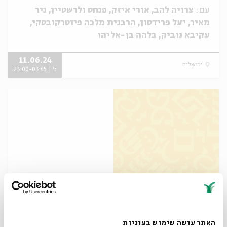
עם:
צרויה להב, אורי איזק, פנחס ולרשטיין, ניר
מאיר, יעל פרידסון, הרבנית מלכה פיוטרקובסקי,
עקיבא נוביק, בלהה בן-אליהו
11.06.24
ירושלים
ג' | 23:00-03:45
העולם נברא במילים
עם:
יאיר אגמון, ד'ר מיה טבת דיין, משה קקון, ג'וש
האתר עושה שימוש בעוגיות