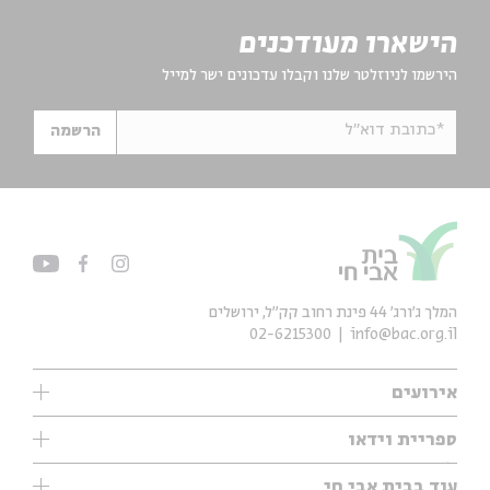
הישארו מעודכנים
הירשמו לניוזלטר שלנו וקבלו עדכונים ישר למייל
*כתובת דוא"ל
הרשמה
המלך ג'ורג' 44 פינת רחוב קק״ל, ירושלים
02-6215300
info@bac.org.il
אירועים
עיון
ספריית וידאו
אנגלית
ילדים
שיעורי בוקר
עוד בבית אבי חי