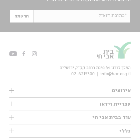
הירשמו לניוזלטר שלנו וקבלו עדכונים ישר למייל
*כתובת דוא"ל
הרשמה
המלך ג'ורג' 44 פינת רחוב קק״ל, ירושלים
02-6215300
info@bac.org.il
אירועים
עיון
ספריית וידאו
אנגלית
ילדים
שיעורי בוקר
עוד בבית אבי חי
מוזיקה
מיוחדים
תערוכות
עיון
כללי
נוער
מיוחדים
מיוחדים
צרו קשר
ספרות ושירה