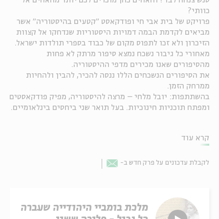
סנש צנחה לבד? והאחים כהן מוכרים לכם יותר מהאחים אל
כוותי?
פרויקט של בית אבי חי ופודקאסט "קטעים בהיסטוריה" אשר
מביאים לקדמת הבמה דמויות היסטוריות שנדחקו אל קצוות
הזיכרון ולא זכו לתפוס מקום של כבוד בספרי תולדות ישראל.
מאחורי כל גיבור נשכח נמצא סיפור מרתק לא פחות
מהסיפורים שאנו מכירים מדפי ההיסטוריה.
את הסיפורים הנשכחים הללו ננסה להכיר, להבין ולהחיות
ממרחק הזמן.
בהשתתפות: יובל מלחי – מרצה להיסטוריה, מפיק פודקאסטים
ומפתח תוכניות חינוכיות. בעל תואר שני ביחסים בינלאומיים.
קרא עוד
לקבלת עדכונים על פרק חדש ב-
Email
מלכת בומביי היהודייה שעברה