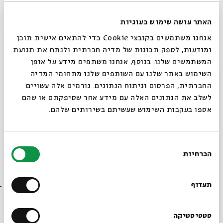
ה-30 וה-40. הם ניגנו והלחינו יצירות לגדולי
המוזיקאים – עבד אל ווהב, אום כולתום וסלימה
האתר עושה שימוש בעוגיות
מוראד. בהופעות שלהם הקהל היה משתגע, מצטמרר
ומזיל דמעה. לעיתים לא נתנו להם לרדת מהבמה. הם
אנחנו משתמשים בקובצי Cookie כדי להתאים אישית תוכן
היו מוזיקאים שכל יל...
ומודעות, לספק תכונות של מדיה חברתית ולנתח את תנועת
המשתמשים שלנו. בנוסף, אנחנו משתפים מידע על אופן
שיתוף
סגור
השימוש באתר שלנו עם השותפים שלנו מתחומי המדיה
החברתית, הפרסום וניתוח הנתונים. גורמים אלה עשויים
לשלב את הנתונים האלה עם מידע אחר שסיפקתם או שהם
המפקד שהציל אלפים - משה
אספו בעקבות השימוש שעשיתם בשירותים שלהם.
רוסנק
11/01/16
בחירת
הכרחיות
הסכמה
בסוף חודש מאי 1948 היה הרובע היהודי בירושלים
רוצים לדעת מה קורה
בסכנה עצומה. אלפי תושבי הרובע שברחו מבתיהם
בבית אבי חי לפני כולם?
תעדוף
התכנסו במרתפי ארבעת בתי הכנסת הספרדיים בדרום
הרובע. התושבים, אשכנזים, ספרדים, חילונים, דתיים
וחרדים, לא ידעו אם יחיו, יילקחו בשבי או ימותו בימים
הרשמו לניוזלטר שלנו
סטטיסטיקה
הקר...