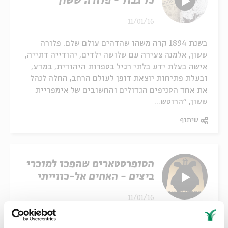
כל גבול - פלורה ששון
11/01/16
בשנת 1894 קרה משהו שהדהים עולם שלם. פלורה
ששון, אלמנה צעירה עם שלושה ילדים, יהודייה דתייה,
אישה בעלת ידע בלתי רגיל בספרות היהודית, במדע,
ובעלת פתיחות יוצאת דופן לעולם הרחב, החלה לנהל
את אחד הסניפים הגדולים והחשובים של אימפריית
ששון, "הרוטש...
שיתוף
הסופרסטארים שהפכו למוכרי
ביצים - האחים אל-כווייתי
11/01/16
הם היו אלילי מוזיקה בעירק ובמזרח התיכון בשנות