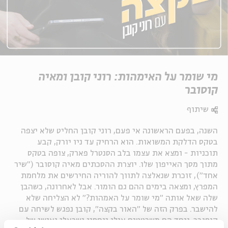
מי שומר על האימהות: רוני קובן ומאיה
קוסובר
שיתוף
השנה, בפעם הראשונה אי פעם, רוני קובן החליט שלא יצפה
בטקס הדלקת המשואות. הוא הרחיק עד ניו יורק, קבע
תוכניות - ומצא את עצמו בלב הסנטרל פארק, צופה בטקס
מתוך מסך האייפון שלו. יוצרת ההסכתים מאיה קוסובר ("שיר
אחד"), זוכרת שנאלצה לתווך להוריה החירשים את מלחמת
המפרץ, ומצאה בימים ההם גם הומור. אבל לאחרונה, כשהבן
שלה שאל אותה "מי שומר על האמהות?" לא הצליחה שלא
להישבר. בפרק הזה של "האור בקצה", קובן נפגש לשיחה עם
קוסובר, ויחד הם משרטטים אילן יוחסין ישראלי ואישי של