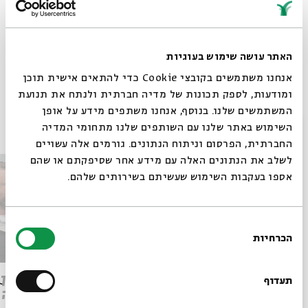
משפחה, מלחמה ותקווה
* השיחה הוקלטה וצולמה בחודש מאי 2024
האתר עושה שימוש בעוגיות
Whatsapp
לקבלת עדכונים על פרק חדש ב-
Email
אנחנו משתמשים בקובצי Cookie כדי להתאים אישית תוכן
ומודעות, לספק תכונות של מדיה חברתית ולנתח את תנועת
המשתמשים שלנו. בנוסף, אנחנו משתפים מידע על אופן
פרקים נוספים בסדרה
סגור
השימוש באתר שלנו עם השותפים שלנו מתחומי המדיה
החברתית, הפרסום וניתוח הנתונים. גורמים אלה עשויים
לשלב את הנתונים האלה עם מידע אחר שסיפקתם או שהם
אספו בעקבות השימוש שעשיתם בשירותים שלהם.
בחירת
הכרחיות
הסכמה
רוצים לדעת מה קורה
בבית אבי חי לפני כולם?
חיים בתוך צרחה: רוני קובן ואיתי
יהונתן 
תעדוף
אנגל
הביתה