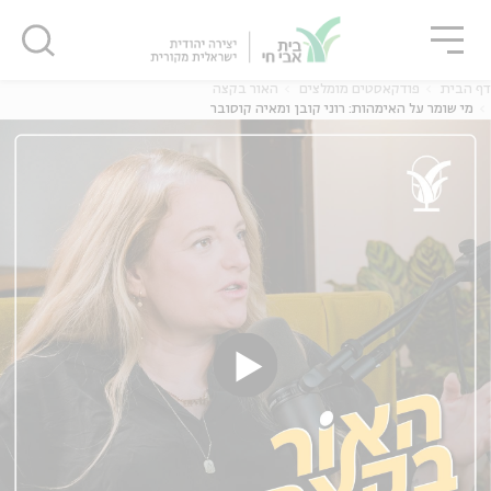
גור
סגור
סגור
דף הבית
פודקאסטים מומלצים
האור בקצה
מי שומר על האימהות: רוני קובן ומאיה קוסובר
ה
אנגלית
נוער
ה
אנגלית
מיוחדי