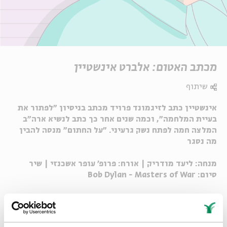
מכתב האטום: אלברט אינשטיין
שיתוף
אינשטיין כתב לזיגמונד פרויד מכתב בניסיון "לפתור את
בעיית המלחמה", וכמה שנים אחר כך כתב לנשיא ארה"ב
המלצה חמה לפתח נשק גרעיני. "על החתום" מנסה להבין
מה נסגר
מנחה: ליעד מודריק | אורח: פרופ' עופר אשכנזי | שיר
סיום: Bob Dylan - Masters of War