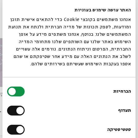
Whatsapp
לקבלת עדכונים על פרק חדש ב-
Email
האתר עושה שימוש בעוגיות
אנחנו משתמשים בקובצי Cookie כדי להתאים אישית תוכן
פרקים נוספים בסדרה
ומודעות, לספק תכונות של מדיה חברתית ולנתח את תנועת
המשתמשים שלנו. בנוסף, אנחנו משתפים מידע על אופן
סגור
השימוש באתר שלנו עם השותפים שלנו מתחומי המדיה
החברתית, הפרסום וניתוח הנתונים. גורמים אלה עשויים
לשלב את הנתונים האלה עם מידע אחר שסיפקתם או שהם
אספו בעקבות השימוש שעשיתם בשירותים שלהם.
בחירת
הכרחיות
הסכמה
שלךּ, דליה | דליה רביקוביץ
שבת היו
רוצים לדעת מה קורה
בבית אבי חי לפני כולם?
תעדוף
הסכת
14/07/24
הסכת
הרשמו לניוזלטר שלנו
סטטיסטיקה