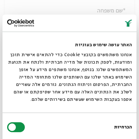
*שם משפחה
*דוא״ל
האתר עושה שימוש בעוגיות
אנחנו משתמשים בקובצי Cookie כדי להתאים אישית תוכן
ומודעות, לספק תכונות של מדיה חברתית ולנתח את תנועת
אני מעוניין לקבל עדכונים בנושאים
המשתמשים שלנו. בנוסף, אנחנו משתפים מידע על אופן
סגור
אירועי בית אבי חי
השימוש באתר שלנו עם השותפים שלנו מתחומי המדיה
החברתית, הפרסום וניתוח הנתונים. גורמים אלה עשויים
מוזיקה
לשלב את הנתונים האלה עם מידע אחר שסיפקתם או שהם
אירועי ילדים
אספו בעקבות השימוש שעשיתם בשירותים שלהם.
Beit Avi Chai’s English Newsletter
סדר בוקר - תכנית הלימוד היומית של בית אבי
בחירת
חי
הכרחיות
הסכמה
תערוכות ואמנות בבית אבי חי
רוצים לדעת מה קורה