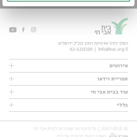
המלך ג'ורג' 44 פינת רחוב קק״ל, ירושלים
02-6215300
info@bac.org.il
אירועים
עיון
ספריית וידאו
אנגלית
ילדים
שיעורי בוקר
עוד בבית אבי חי
מוזיקה
מיוחדים
תערוכות
עיון
כללי
נוער
מיוחדים
מיוחדים
צרו קשר
ספרות ושירה
פודקאסטים מומלצים
ספרות ושירה
אודות
סדרות
כתבות
© 2007-2026 | כל הזכויות שמורות לבית אבי חי
הצהרת נגישות
אירועי עבר
קצה הקרחון
האתר פועל ברשיון אקו״ם