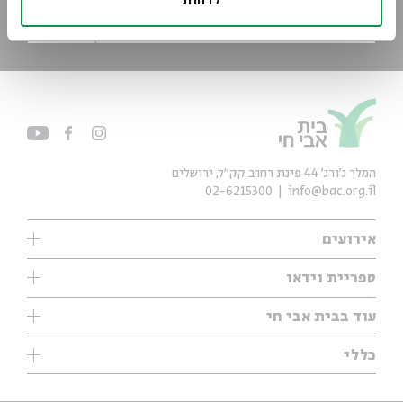
לדחות
*כתובת דוא"ל
הרשמה
המלך ג'ורג' 44 פינת רחוב קק״ל, ירושלים
02-6215300
info@bac.org.il
אירועים
עיון
ספריית וידאו
אנגלית
ילדים
שיעורי בוקר
עוד בבית אבי חי
מוזיקה
מיוחדים
תערוכות
עיון
כללי
נוער
מיוחדים
מיוחדים
צרו קשר
ספרות ושירה
פודקאסטים מומלצים
ספרות ושירה
אודות