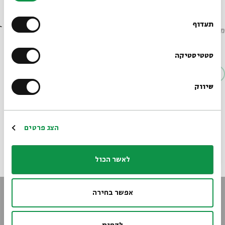
רוצים לדעת מה קורה
בבית אבי חי לפני כולם?
תעדוף
הרשמו לניוזלטר שלנו
סטטיסטיקה
שיווק
*כתובת דוא"ל
הרשמה
הצג פרטים
לאשר הכול
אפשר בחירה
הישארו מעודכנים
הירשמו לניוזלטר שלנו וקבלו עדכונים ישר למייל