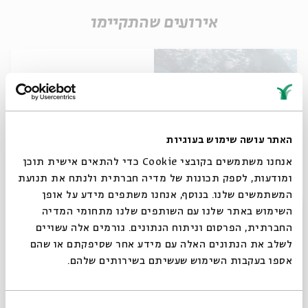
אירועים שהתקיימו
האתר עושה שימוש בעוגיות
אנחנו משתמשים בקובצי Cookie כדי להתאים אישית תוכן
כרטיסים אחרונים
ומודעות, לספק תכונות של מדיה חברתית ולנתח את תנועת
המשתמשים שלנו. בנוסף, אנחנו משתפים מידע על אופן
האלבומים הגדולים: שולי רנד - נקודה טובה
סגור
השימוש באתר שלנו עם השותפים שלנו מתחומי המדיה
(08')
החברתית, הפרסום וניתוח הנתונים. גורמים אלה עשויים
מתוך:
סיפורים במונו - האלבומים הגדולים
לשלב את הנתונים האלה עם מידע אחר שסיפקתם או שהם
אספו בעקבות השימוש שעשיתם בשירותים שלהם.
20.02.20
ה' | 21:00