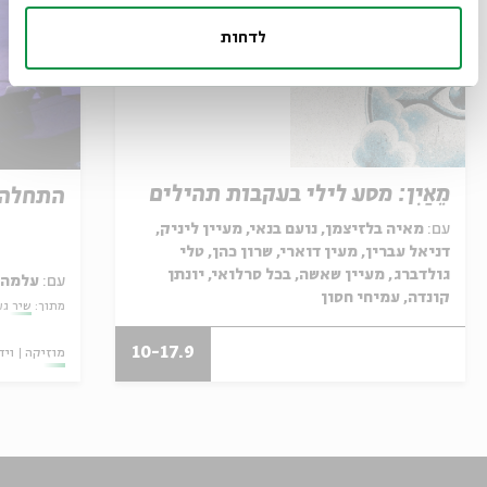
לדחות
מֵאַיִן: מסע לילי בעקבות תהילים
התחלה
עם:
מאיה בלזיצמן, נועם בנאי, מעיין ליניק,
דניאל עברין, מעין דוארי, שרון כהן, טלי
גולדברג, מעיין שאשה, בכל סרלואי, יונתן
עם:
עלמה 
קונדה, עמיחי חסון
מתוך:
שיר גע
10-17.9
מוזיקה
ויד