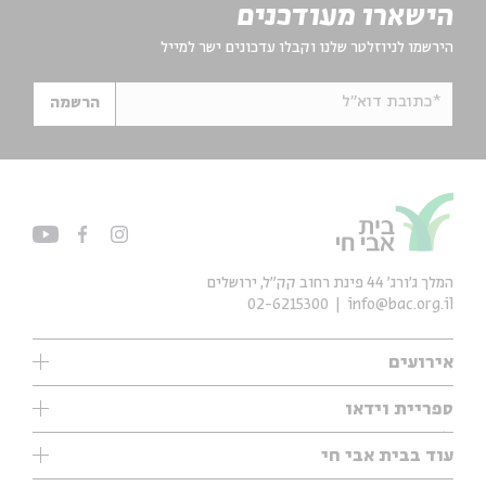
הישארו מעודכנים
הירשמו לניוזלטר שלנו וקבלו עדכונים ישר למייל
*כתובת דוא"ל
הרשמה
המלך ג'ורג' 44 פינת רחוב קק״ל, ירושלים
02-6215300
info@bac.org.il
אירועים
עיון
ספריית וידאו
אנגלית
ילדים
שיעורי בוקר
עוד בבית אבי חי
מוזיקה
מיוחדים
תערוכות