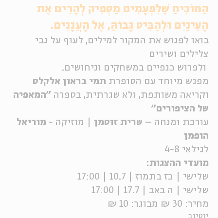
הַמּוֹכִיחַ שֶׁלִּפְעָמִים מַסְפִּיק לְהָרִים אֶת
ה
אנגלית
מיוחדי
הָעֵינַיִם וּלְהַבִּיט גָּבוֹהַּ, אֶל הָעֲנָנִים
.
בואו לפגוש את המקור למילים, לעוף על גבי
צלילים ושירים
ולפרוש כנפיים במשחקים וניחושים.
מפגש מיוחד עם הסופרת
תמי בראון אלקלס
וקריאה משותפת, ולא שגרתית, בספרה
"המאפיה
של הציפורים"
עורכת ומנחה –
שרית זוסמן
| מוזיקה -
מוריאל
הופמן
לגילאי 4-8
מועדי ההצגות:
שלישי | כז בתמוז | 10.7 | 17:00
שלישי | ה באב | 17.7 | 17:00
מחיר: 30 ₪ מבוגר: 10 ₪
יוטיוב