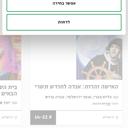
אפשר בחירה
לדחות
עוד בנושא
האישה והרוח: אגדה לחודש תשרי
בית הספ
הבאים ל
עם:
גלית צברי, עופר ירושלמי, אביה ברוש
עם:
ינון ש
מתוך:
אגדות הלבנה
14-22.9
ירושלים
ירושלים