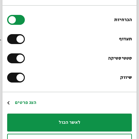
מתוך:
המאפיה של הציפורים
בחירת
הכרחיות
הסכמה
17.07
רוצים לדעת מה קורה
ג' | 17:00
בבית אבי חי לפני כולם?
תעדוף
הרשמו לניוזלטר שלנו
סטטיסטיקה
שיווק
*כתובת דוא"ל
כרטיסים אחרונים
הרשמה
הצג פרטים
המאפיה של הציפורים
מתוך:
המאפיה של הציפורים
לאשר הכול
10.07
ג' | 17:00