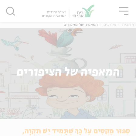
גור
סגור
סגור
דף הבית
אירועים
המאפיה של הציפורים
המאפיה של הציפורים
סִפּוּר מַקְסִים עַל כָּךְ שֶׁתָּמִיד יֵשׁ תִּקְוָה,