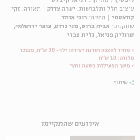
ליפשיץ
| מוזיקה:
דניאל קיצ'לס
עיצוב חלל ותלבושות:
יערה צדוק
| תאורה:
זקי
קוואסמי
| הפקה:
רוני אוהד
שחקנים:
אביה ברוש, מני גרוס, עופר ירושלמי,
שרוליק פניאל, גלית צברי
> מחיר להצגה וסדנת יצירה: ילד- 30 ש"ח, מבוגר
מלווה: 10 ש"ח
> משך הפעילות כשעה וחצי
שיתוף
אירועים שהתקיימו