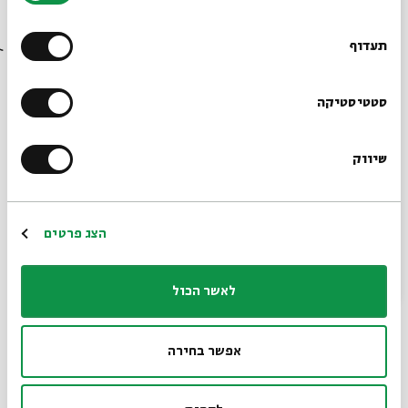
רוצים לדעת מה קורה
בבית אבי חי לפני כולם?
תעדוף
הרשמו לניוזלטר שלנו
סטטיסטיקה
דוד
מתוך:
דוד
שיווק
*כתובת דוא"ל
14.08
ג' | 17:00
הרשמה
הצג פרטים
לאשר הכול
אפשר בחירה