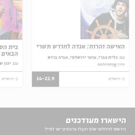
האישה והרוח: אגדה לחודש תשרי
בית הספ
הבאים ל
עם:
גלית צברי, עופר ירושלמי, אביה ברוש
עם:
ינון ש
מתוך:
אגדות הלבנה
14-22.9
ירושלים
ירושלים
הישארו מעודכנים
הירשמו לניוזלטר שלנו וקבלו עדכונים ישר למייל