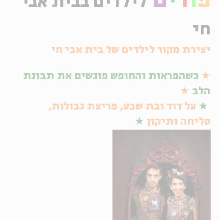
פ
ו
ר
י
ם
לילדים בבית אבי
ה
אנגלית
מיוחדי
חי
יצירת מקור לילדים של בית אבי חי
★
כשהפראות והחופש פוגשים את תבונת
הלב
★
★
על דוד ובת שבע, פריצת גבולות,
סליחה ותיקון
★