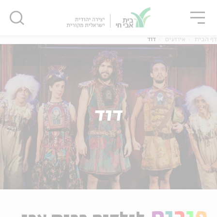
גור
סגור
סגור
דף הבית
אירועים
דוד
דוד