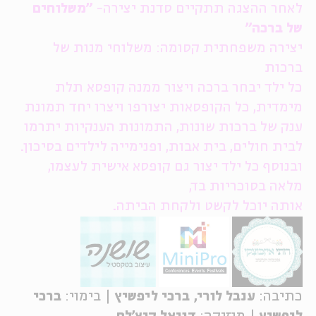
לאחר ההצגה תתקיים סדנת יצירה-
"משלוחים
של ברכה"
יצירה משפחתית קסומה: משלוחי מנות של
ברכות
כל ילד יבחר ברכה ויצור ממנה קופסא תלת
מימדית, כל הקופסאות יצורפו ויצרו יחד תמונת
ענק של ברכות שונות, התמונות הענקיות יתרמו
לבית חולים, בית אבות, ופנימייה לילדים בסיכון.
ובנוסף
כל ילד יצור גם קופסא אישית לעצמו,
מלאה בסוכריות בד,
אותה יוכל לקשט ולקחת הביתה.
​
כתיבה:
ענבל לורי, ברכי ליפשיץ
| בימוי:
ברכי