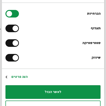
בחירת
הכרחיות
הסכמה
רוצים לדעת מה קורה
בבית אבי חי לפני כולם?
תעדוף
הרשמו לניוזלטר שלנו
סטטיסטיקה
מלווה מלכה
שיווק
מתוך:
חוגגים כליזמר
*כתובת דוא"ל
10.08.13
ש' | 22:00
הרשמה
הצג פרטים
לאשר הכול