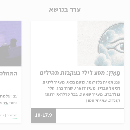
עוד בנושא
מֵאַיִן: מסע לילי בעקבות תהילים
התחלה
עם:
מאיה בלזיצמן, נועם בנאי, מעיין ליניק,
דניאל עברין, מעין דוארי, שרון כהן, טלי
גולדברג, מעיין שאשה, בכל סרלואי, יונתן
עם:
עלמה 
קונדה, עמיחי חסון
מתוך:
שיר גע
10-17.9
מוזיקה
ויד