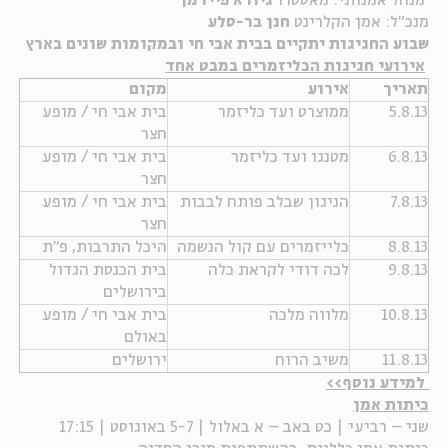
מנהל אמנותי: מאסטרו
גיורא פיידמן
מנכ"ל: אמן
הקלרינט
חנן בר-סלע
ה
אנגלית
מיוחדי
שבוע החגיגות יתקיים בבית אבי חי ובמקומות שונים בארץ
אירועי חגיגות הכליזמרים במבט אחד
תאריך
אירוע
מקום
5.8.13
ממוצרט ועד כליזמר
בית אבי חי / מופע
חצר
6.8.13
מטנגו ועד כליזמר
בית אבי חי / מופע
חצר
7.8.13
הניגון שבלב פותח לבבות
בית אבי חי / מופע
חצר
8.8.13
כלייזמרים עם קול הנשמה
היכל התרבות, פ"ת
9.8.13
לכה דודי לקראת כלה
בית הכנסת הגדול
בירושלים
10.8.13
מלווה מלכה
בית אבי חי / מופע
באולם
11.8.13
משיב הרוח
ירושלים
למידע נוסף>>
כיתות אמן
שני – רביעי | כט באב – א באלול | 5-7 באוגוסט | 17:15