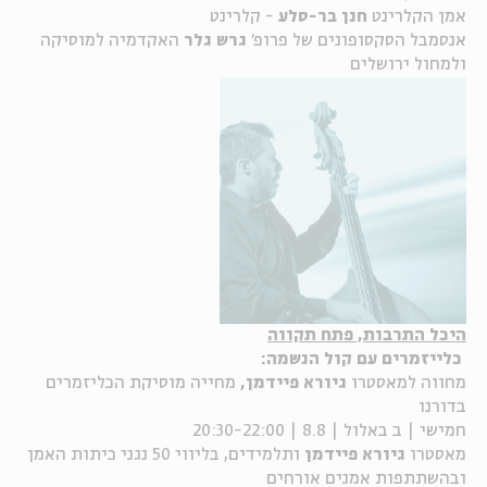
אמן הקלרינט
חנן בר-סלע
- קלרינט
אנסמבל הסקסופונים של פרופ'
גרש גלר
האקדמיה למוסיקה
ולמחול ירושלים
היכל התרבות, פתח תקווה
כלייזמרים עם קול הנשמה:
מחווה למאסטרו
גיורא פיידמן,
מחייה מוסיקת הכליזמרים
בדורנו
חמישי | ב באלול | 8.8 | 20:30-22:00
מאסטרו
גיורא פיידמן
ותלמידים, בליווי 50 נגני כיתות האמן
ובהשתתפות אמנים אורחים