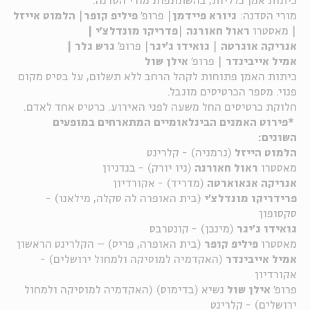
כיתות אמן כלליות, בהשתתפות מורי הסדנה.
מורי הסדנה:
גיורא
פיידמן
| פרופ'
פיליפ
קופר
|
הלמוט
אייזל
| מאסטרו
ראול
חאורנה
|
פדריקו
מונדלצ
'
י |
אנריקה
אוגרטה
|
גואידו ג'יג
ר
| פרופ'
גרש
גלר |
אמיל
אייבינדר
| פרופ'
אילן שול
כיתות האמן פתוחות לקהל הרחב ללא תשלום, על בסיס מקום
פנוי. מספר הכרטיסים מוגבל.
חלוקת כרטיסים החל משעה לפני האירוע. כרטיס אחד לאדם.
*פירוט האמנים הבינלאומיים המתארחים במופעים
השונים:
הלמוט הייזל
(גרמניה) - קלרינט
מאסטרו
ראול חאורנה
(ניו יורק) - בנדניון
אנריקה אגאוארטה
(מדריד) - אקורדיון
פרידריקו מונדלצ'י
(בית האופרה לה סקלה, מילאנו) -
סקסופון
גואידו ג'יגר
(מינכן) - קונטרבס
מאסטרו
פיליפ קופר
(בית האופרה, פריס) – הקלרינט הראשון
אמיל אייבינדר
(האקדמיה למוסיקה ולמחול ירושלים) -
אקורדיון
פרופ'
אילן שול
נשיא (בדימוס) (האקדמיה למוסיקה ולמחול
ירושלים) - קלרינט