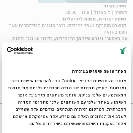
משיב הרוח
ראשון | ה באלול | 11.8 | 20:30
נשמה יהודית, מצפת לירושלים:
קונצרט מוסיקת נשמה יהודית, לזכר הנגנים הכליזמרים אשר
נספו בשואה.
עם מאסטרו
גיורא פיידמן
ותלמידים, בליווי 50 נגני כיתות
האמן ובהשתתפות
החזן הראשי לצה"ל, סא"ל
שי אברמסון
ואמנים אורחים מהארץ והעולם
*ראו פירוט אמנים אורחים.
אירוע סגור למוזמנים בלבד
האתר עושה שימוש בעוגיות
שיתוף
אנחנו משתמשים בקובצי Cookie כדי להתאים אישית תוכן
ומודעות, לספק תכונות של מדיה חברתית ולנתח את תנועת
המשתמשים שלנו. בנוסף, אנחנו משתפים מידע על אופן
סגור
השימוש באתר שלנו עם השותפים שלנו מתחומי המדיה
החברתית, הפרסום וניתוח הנתונים. גורמים אלה עשויים
לשלב את הנתונים האלה עם מידע אחר שסיפקתם או שהם
אירועים שהתקיימו
אספו בעקבות השימוש שעשיתם בשירותים שלהם.