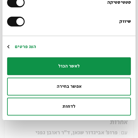
הרשמו לניוזלטר שלנו
סטטיסטיקה
עם:
פרופ' אביגדור שנאן, ד"ר נעמי כהן-צנטנר
מתוך:
סדר בוקר בקונגרס העולמי למדעי היהדות
שיווק
*כתובת דוא"ל
05.08
zoom
ג' | 09:00
הרשמה
הצג פרטים
לאשר הכול
אפשר בחירה
לדחות
התפילה לשלום הנשיא ותפילות נשכחות
אחרות
עם:
פרופ' אביגדור שנאן, ד"ר ראובן גפני