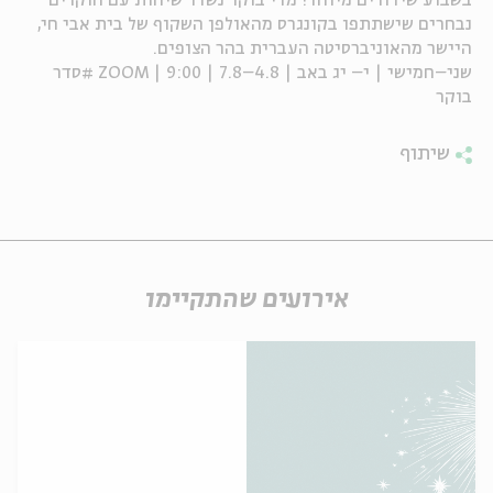
בשבוע שידורים מיוחד! מדי בוקר נשדר שיחות עם חוקרים
נבחרים שישתתפו בקונגרס מהאולפן השקוף של בית אבי חי,
ה
אנגלית
מיוחדי
היישר מהאוניברסיטה העברית בהר הצופים.
שני–חמישי | י– יג באב | 4.8–7.8 | 9:00 | ZOOM #סדר
בוקר
שיתוף
אירועים שהתקיימו