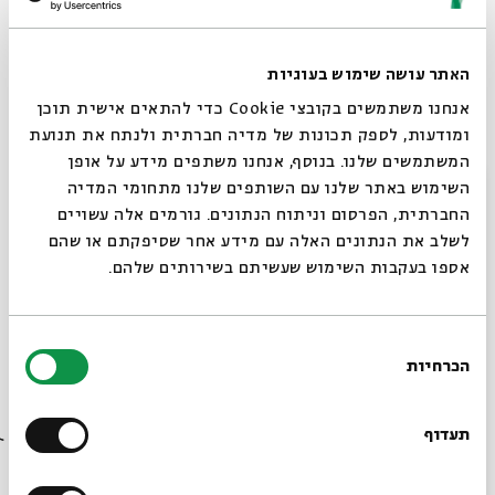
אתגר הקיימות בהגות היהודית המודרנית
עם:
יאיר יעקב, פרופ' חנוך בן פזי
האתר עושה שימוש בעוגיות
מתוך:
סדר בוקר בקונגרס העולמי למדעי היהדות
אנחנו משתמשים בקובצי Cookie כדי להתאים אישית תוכן
ומודעות, לספק תכונות של מדיה חברתית ולנתח את תנועת
06.08
zoom
המשתמשים שלנו. בנוסף, אנחנו משתפים מידע על אופן
ד' | 09:00
סגור
השימוש באתר שלנו עם השותפים שלנו מתחומי המדיה
החברתית, הפרסום וניתוח הנתונים. גורמים אלה עשויים
לשלב את הנתונים האלה עם מידע אחר שסיפקתם או שהם
אספו בעקבות השימוש שעשיתם בשירותים שלהם.
בחירת
הכרחיות
הסכמה
רוצים לדעת מה קורה
בבית אבי חי לפני כולם?
תעדוף
פסקול דרכם האחרונה: המוזיקה של
הלוויות מאז השבעה באוקטובר