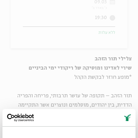
09.03
ג' באדר ב'
ה
אנגלית
מיוחדי
19:30
ללא עלות
צלילי תור הזהב
שירי לאדינו ומוסיקה של ריקודי ימי הביניים
*מופע חוזר לבקשת הקהל
תור הזהב – תקופה של עושר תרבותי, פריחה והפריה
הדדית, בין יהודים, מוסלמים ונוצרים אשר התקיימה
בחצי האי האיברי במהלך ימי הביניים. פריחה זו באה לידי
ביטוי במסורת המפוארת של שירי הלאדינו המלווים את
היהודים יוצאי ספרד עד היום ובריקודי האסטמפי