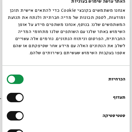
האתר עושה שימוש בעוגיות
הוירטואוזיים שרווחו באותה תקופה.
אנחנו משתמשים בקובצי Cookie כדי להתאים אישית תוכן
הערב המיוחד משלב ישן וחדש, עיבודים מקוריים
ומודעות, לספק תכונות של מדיה חברתית ולנתח את תנועת
וביצועים עכשוויים למוסיקה בת מאות שנים.
המשתמשים שלנו. בנוסף, אנחנו משתפים מידע על אופן
סגור
השימוש באתר שלנו עם השותפים שלנו מתחומי המדיה
החברתית, הפרסום וניתוח הנתונים. גורמים אלה עשויים
משתתפים:
אסתי קינן
– שירה /
יעלה אביטל
– שירה /
לשלב את הנתונים האלה עם מידע אחר שסיפקתם או שהם
יעל מלצר
– חליליות /
מיכאל מלצר
– חליליות /
לואי
אספו בעקבות השימוש שעשיתם בשירותים שלהם.
חלייפי
- עוד /
רלי מרגלית
– צ'לו אתני /
חגי ביליצקי
– קונטרבס /
אורן פריד
– כלי הקשה
בחירת
מנהל מוסיקלי:
מיכאל מלצר
הכרחיות
הסכמה
רוצים לדעת מה קורה
בבית אבי חי לפני כולם?
שיתוף
הוספה ליומן
הרשמה לאירועים דומים
תעדוף
הרשמו לניוזלטר שלנו
סטטיסטיקה