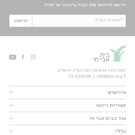
הירשמו לניוזלטר שלנו וקבלו עדכונים ישר למייל
*כתובת דוא"ל
הרשמה
המלך ג'ורג' 44 פינת רחוב קק״ל, ירושלים
02-6215300
info@bac.org.il
אירועים
עיון
ספריית וידאו
אנגלית
ילדים
שיעורי בוקר
עוד בבית אבי חי
מוזיקה
מיוחדים
תערוכות
עיון
כללי
נוער
מיוחדים