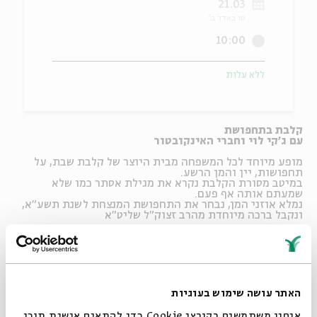
21.03
טו באדר ב'
ה
אנגלית
מיוחדי
10:00
ללא עלות
קלבת בתחפושת
עם ג'קי לוי וחברי האינקובטור
מופע מיוחד לכל המשפחה מבית היוצר של קלבת שבת, על
תחפושות, יין והמן הרשע.
במיטב מסורת הקלבת נקרא את מגילת אסתר כמו שלא
שמעתם אותה אף פעם.
נמלא אוזני המן, נבחר את התחפושת המנצחת לשנת תשע"א,
ונקבל ברכה מיוחדת מהרב זצוק"ל שליט"א
מחיר: 60 ₪
,
סטודנטים: 30
₪
מחיר
למשפחה:
120
₪
(4 נפשות) - לרכישת מחיר משפחתי
יש להתקשר אל קופת בית אבי חי 02-6215900.
האירוע ישודר בשידור חי בדף הבית באתר.
למעבר לדף
הבית >>>
האתר עושה שימוש בעוגיות
החברה להגנת הטבע תקיים סיור אחרי המופע:
אנחנו משתמשים בקובצי Cookie כדי להתאים אישית תוכן