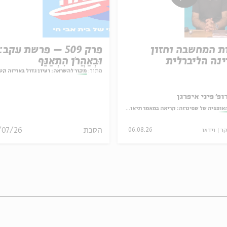
ת המחשבה וחזון
פרק 509 – פרשת עקב:
נה הליברלית
וּבְאַהֲרֹן הִתְאַנַּף
מתוך:
מקור להשראה: רעיון גדול באריזה קט
ופ' פיני איפרגן
אופציה של שפינוזה: קריאה במאמר תיאולוגי־מדיני
הסכת
/07/26
קר
וידאו
06.08.26