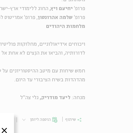
פרופ'
יחיעם ויץ,
החוג ללימודי ארץ-ישרא
פרופ'
שלמה אהרונסון
, פרופ' אמריטוס 
מלחמות היהודים
ויכוחים אידיאולוגיים, מחלוקות פוליטי
לדורותיה, והביאו את הנִצים לא אחת אל
חמש שיחות עם מיטב ההיסטוריונים על ש
מהדהדות בשיח הציבורי עד היום.
מנחה:
ליעד מודריק,
גלי צה"ל
שיתוף
הוספה ליומן
הרשמ
סגור