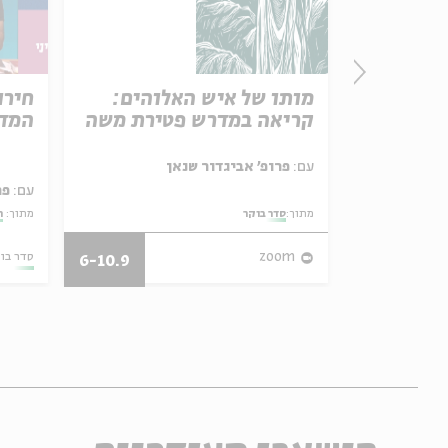
פרק 506 – אווה אילוז (1):
מותו של איש האלוהים:
חירו
באהבה
קריאה במדרש פטירת משה
המדי
ל באריזה קטנה
עם:
פרופ' אביגדור שנאן
עם:
פר
מתוך:
סדר בוקר
מתוך:
ה
27/07/26
zoom
סדר בו
6-10.9