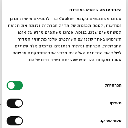
(תולדות האהבה), ג'ונתן ספרן פויר (הכל מואר, קרוב
האתר עושה שימוש בעוגיות
להפליא ורועש להחריד, לאכול בעלי חיים) ומייקל שייבון
אנחנו משתמשים בקובצי Cookie כדי להתאים אישית תוכן
(ההרפתקאות המדהימות של קוואליר וקליי, איגוד
ומודעות, לספק תכונות של מדיה חברתית ולנתח את תנועת
השוטרים היִידים, ועוד).
המשתמשים שלנו. בנוסף, אנחנו משתפים מידע על אופן
סגור
השימוש באתר שלנו עם השותפים שלנו מתחומי המדיה
החברתית, הפרסום וניתוח הנתונים. גורמים אלה עשויים
עורך ומנחה:
מאיר עוזיאל
לשלב את הנתונים האלה עם מידע אחר שסיפקתם או שהם
בהשתתפות:
אספו בעקבות השימוש שעשיתם בשירותים שלהם.
פרופ'
אמילי בודק, דן כנר, תמר בן עמי, יפתח קמינר,
עידן אלתרמן
ועוד
בחירת
הכרחיות
הסכמה
בשיתוף בימת מופעי הספרות
רוצים לדעת מה קורה
בבית אבי חי לפני כולם?
תעדוף
שיתוף
הוספה ליומן
הרשמה לאירועים דומים
הרשמו לניוזלטר שלנו
סטטיסטיקה