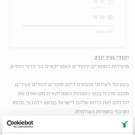
25.01
כ' בשבט
ה
אנגלית
מיוחדי
19:30
ללא עלות
יהודי בניו יורק
מיצירות הסופרים היהודים האמריקאים בני הדור החדש
בעט חד ויצירתי תופסים היום סופרים יהודים צעירים
מקום מרכזי בנוף הספרות האמריקאית ומבטאים את
יהדותם ואת היחס שלהם לישראל כנושא רלוונטי, תוסס
ומרכזי בספרות העולמית.
מפגש מרתק עם יצירותיהם של נתן אנגלנדר (גלגול
בפארק אווניו), דרה הורן (בגלגול הזה), ניקול קראוס