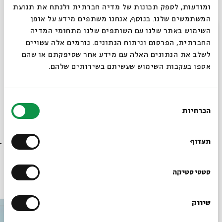
שכבר אפשר לראות את הקשר?
ומודעות, לספק תכונות של מדיה חברתית ולנתח את תנועת
המשתמשים שלנו. בנוסף, אנחנו משתפים מידע על אופן
על שירה המעוגנת במעמקי הלשון, על סיפור ההגירה
סגור
השימוש באתר שלנו עם השותפים שלנו מתחומי המדיה
המכונן ועל מפתח הסתרים בשפה הישנה-חדשה של
החברתית, הפרסום וניתוח הנתונים. גורמים אלה עשויים
הישראליות.
לשלב את הנתונים האלה עם מידע אחר שסיפקתם או שהם
אספו בעקבות השימוש שעשיתם בשירותים שלהם.
אמן אורח:
ערן צור
בחירת
הכרחיות
הסכמה
שיתוף
הוספה ליומן
הרשמה לאירועים דומים
רוצים לדעת מה קורה
בבית אבי חי לפני כולם?
תעדוף
הרשמו לניוזלטר שלנו
סטטיסטיקה
עוד בבית אבי חי
שיווק
*כתובת דוא"ל