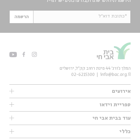
הירשמו לניוזלטר שלנו וקבלו עדכונים ישר למייל
*כתובת דוא"ל
הרשמה
המלך ג'ורג' 44 פינת רחוב קק״ל, ירושלים
02-6215300
info@bac.org.il
אירועים
עיון
ספריית וידאו
אנגלית
ילדים
שיעורי בוקר
עוד בבית אבי חי
מוזיקה
מיוחדים
תערוכות
עיון
כללי
נוער
מיוחדים
מיוחדים
צרו קשר