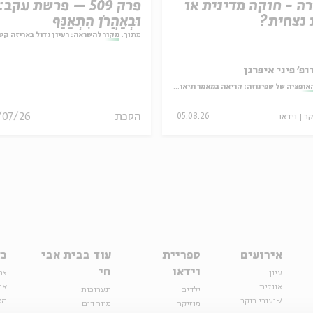
ה - חוקה מדינית או
פרק 509 – פרשת עקב:
נצחית?
וּבְאַהֲרֹן הִתְאַנַּף
מתוך:
מקור להשראה: רעיון גדול באריזה קט
ופ' פיני איפרגן
אופציה של שפינוזה: קריאה במאמר תיאולוגי־מדיני
הסכת
/07/26
קר
וידאו
05.08.26
אירועים
ספריית
עוד בבית אבי
כל
וידאו
חי
עיון
צר
אנגלית
או
ילדים
תערוכות
שיעורי בוקר
הצ
מוזיקה
מיוחדים