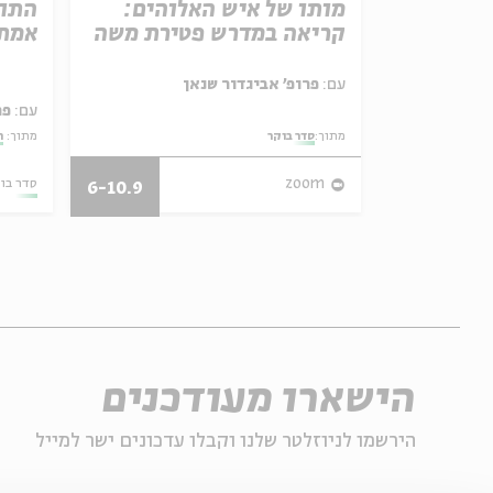
מותו של איש האלוהים:
התור
קריאה במדרש פטירת משה
אמת 
עם:
פרופ' אביגדור שנאן
עם:
פר
מתוך:
סדר בוקר
מתוך:
ה
26.07.26
zoom
סדר בו
6-10.9
הישארו מעודכנים
הירשמו לניוזלטר שלנו וקבלו עדכונים ישר למייל