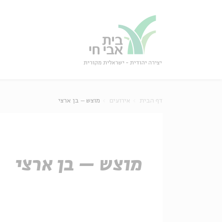
גור
סגור
דף הבית
אירועים
מוצש – בן ארצי
מוצש – בן ארצי