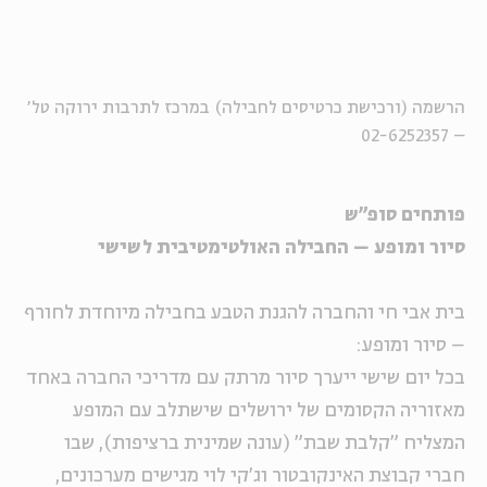
הרשמה (ורכישת כרטיסים לחבילה) במרכז לתרבות ירוקה טל'
– 02-6252357
פותחים סופ"ש
סיור ומופע – החבילה האולטימטיבית לשישי
בית אבי חי והחברה להגנת הטבע בחבילה מיוחדת לחורף
– סיור ומופע:
בכל יום שישי ייערך סיור מרתק עם מדריכי החברה באחד
מאזוריה הקסומים של ירושלים שישתלב עם המופע
המצליח "קלבת שבת" (עונה שמינית ברציפות), שבו
חברי קבוצת האינקובטור וג'קי לוי מגישים מערכונים,