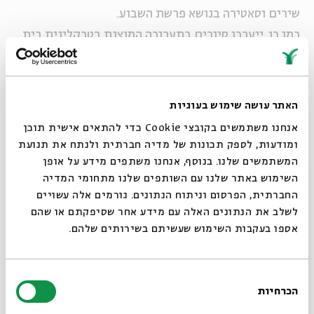
שירים וסאטירה בנושא פרשת השבוע.
כמו כן, ייערכו סיורים בתערוכה המוצגת בטרקלינית בית
אבי חי, "שירת האגם", הסוקרת את אגם החולה מבעד
ל-140 שנות צילום.
האתר עושה שימוש בעוגיות
הסיורים בהדרכת מדריכי החברה להגנת הטבע.
אנחנו משתמשים בקובצי Cookie כדי להתאים אישית תוכן
הסיורים המוצעים במסגרת החבילה, מפורטים מטה ע"פ
ומודעות, לספק תכונות של מדיה חברתית ולנתח את תנועת
התאריכים.
המשתמשים שלנו. בנוסף, אנחנו משתפים מידע על אופן
סגור
השימוש באתר שלנו עם השותפים שלנו מתחומי המדיה
החברתית, הפרסום וניתוח הנתונים. גורמים אלה עשויים
הסיורים יצאו מבית אבי חי, רח' המלך ג'ורג' 44, ירושלים.
לשלב את הנתונים האלה עם מידע אחר שסיפקתם או שהם
מחיר החבילה (סיור ומופע): 75 ₪, לגמלאים, לסטודנטים
אספו בעקבות השימוש שעשיתם בשירותים שלהם.
ולחברי החברה להגנת הטבע: 55 ₪
ההרשמה במרכז לתרבות ירוקה, טלפון: 02-6252357
בחירת
הכרחיות
הסכמה
רוצים לדעת מה קורה
חלק מהסיורים יתקיימו לפני המופע וחלקם לאחריו