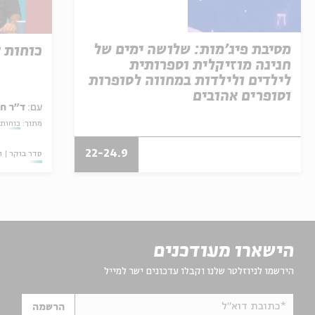
מסיבת פיג'מות: שלושה ימים של
כוחות 
חגיגה מוזיקלית וספרותית
לילדים ולילדות במחווה לסופרות
וסופרים אהובים
עם:
ד"ר ח
מתוך:
כוחות 
22-24.9
סדר בוקר
ו
הישארו מעודכנים
הירשמו לניוזלטר שלנו וקבלו עדכונים ישר למייל
*כתובת דוא"ל
הרשמה