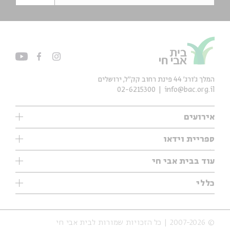
המלך ג'ורג' 44 פינת רחוב קק״ל, ירושלים
02-6215300
info@bac.org.il
אירועים
עיון
ספריית וידאו
אנגלית
ילדים
שיעורי בוקר
עוד בבית אבי חי
מוזיקה
מיוחדים
תערוכות
עיון
כללי
נוער
מיוחדים
מיוחדים
צרו קשר
ספרות ושירה
פודקאסטים מומלצים
ספרות ושירה
אודות
סדרות
כתבות
© 2007-2026 | כל הזכויות שמורות לבית אבי חי
הצהרת נגישות
אירועי עבר
קצה הקרחון