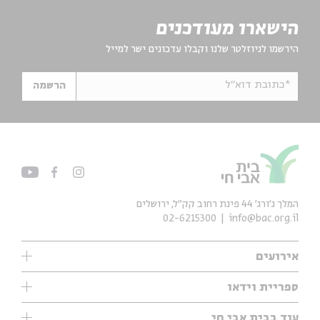
הישארו מעודכנים
הירשמו לניוזלטר שלנו וקבלו עדכונים ישר למייל
*כתובת דוא"ל
הרשמה
המלך ג'ורג' 44 פינת רחוב קק״ל, ירושלים
02-6215300
info@bac.org.il
אירועים
עיון
ספריית וידאו
אנגלית
ילדים
שיעורי בוקר
עוד בבית אבי חי