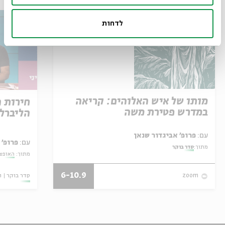
לדחות
מותו של איש האלוהים: קריאה
חירות 
במדרש פטירת משה
הליברל
עם:
פרופ' אביגדור שנאן
עם:
פרופ' 
מתוך:
סדר בוקר
מתוך:
האופצי
6-10.9
סדר בוקר
ו
zoom