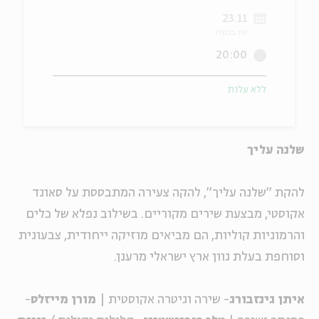
23.11
ה
אנגלית
מיוחדי
טז בכסלו
20:00
ללא עלות
שלנה עליך
להקת "שלנה עליך", להקה צעירה המתבססת על סאונד
אקוסטי, מבצעת שירים מקוריים. בשילוב נפלא של כלים
והרמוניות קוליות, הם מביאים מוזיקה ייחודית, צבעונית
וסוחפת בעלת גוון ארץ ישראלי מרענן.
איתן גינזבורג
- שירה וגיטרה אקוסטית |
מורן מייזלס
-