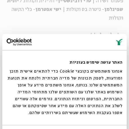
פסנתר ושירה |
טלי רובינשטיין
- חלילית וקולות /
יונית
שפיגלמן
- גיטרה בס וקולות |
ישי אפטרמן
- כלי הקשה
וקולות
www.myspace.com/shalnaalecha
*מופע ישיבה
מוסיקה בשני
האתר עושה שימוש בעוגיות
מוסיקה ישראלית, מוסיקה יהודית ומה שביניהן
אנחנו משתמשים בקובצי Cookie כדי להתאים אישית תוכן
ומודעות, לספק תכונות של מדיה חברתית ולנתח את תנועת
בכל יום שני בשעה 21:00
המשתמשים שלנו. בנוסף, אנחנו משתפים מידע על אופן
סגור
השימוש באתר שלנו עם השותפים שלנו מתחומי המדיה
החברתית, הפרסום וניתוח הנתונים. גורמים אלה עשויים
שיתוף
הוספה ליומן
הרשמה לאירועים דומים
לשלב את הנתונים האלה עם מידע אחר שסיפקתם או שהם
אספו בעקבות השימוש שעשיתם בשירותים שלהם.
אירועים נוספים בסדרה