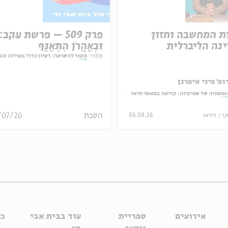
ת המחשבה וחזון
פרק 509 – פרשת עקב:
נה הליברלית
וּבְאַהֲרֹן הִתְאַנַּף
מתוך:
מקור להשראה: רעיון גדול באריזה קט
ופ' פיני איפרגן
אופציה של שפינוזה: קריאה במאמר תיאולוגי־מדיני
הסכת
/07/26
קר
וידאו
06.08.26
אירועים
ספריית
עוד בבית אבי
כל