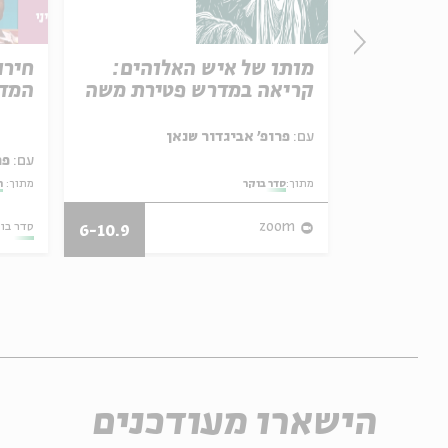
פרק 506 – אווה אילוז (1):
מותו של איש האלוהים:
חירו
באהבה
קריאה במדרש פטירת משה
המדי
ל באריזה קטנה
עם:
פרופ' אביגדור שנאן
עם:
פר
מתוך:
סדר בוקר
מתוך:
ה
27/07/26
zoom
סדר בו
6-10.9
הישארו מעודכנים