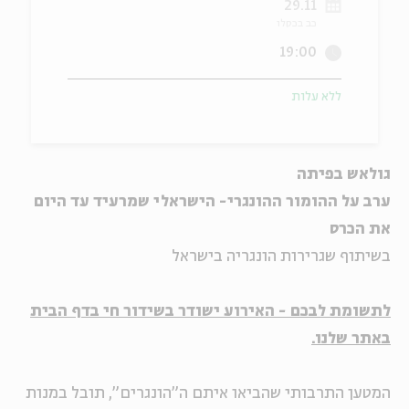
29.11
כב בכסלו
ה
אנגלית
מיוחדי
19:00
ללא עלות
גולאש בפיתה
ערב על ההומור ההונגרי- הישראלי שמרעיד עד היום
את הכרס
בשיתוף שגרירות הונגריה בישראל
לתשומת לבכם - האירוע ישודר בשידור חי בדף הבית
באתר שלנו.
המטען התרבותי שהביאו איתם ה"הונגרים", תובל במנות