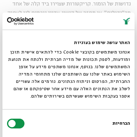
גדושות של הומור. קריקטורות שצוירו ביד קלה של אחד
מה"גדולים", או מחזה של קישון, עדיין גורמים לנו לצחוק
(ולבכות) על מי אנחנו ולמה הפכנו.
"גולאש בפיתה" הוא ערב על היצירה רבת השנים של כמה
הונגרים שנונים, שהשפיעו על דורות של מאיירים,
האתר עושה שימוש בעוגיות
קריקטוריסטים, כותבים, עיתונאים ומחזאים שנולדו כאן.
אנחנו משתמשים בקובצי Cookie כדי להתאים אישית תוכן
ומודעות, לספק תכונות של מדיה חברתית ולנתח את תנועת
המשתמשים שלנו. בנוסף, אנחנו משתפים מידע על אופן
מנחה:
אפרים סידון
– סטיריקן, סופר ומחזאי
סגור
השימוש באתר שלנו עם השותפים שלנו מתחומי המדיה
דברי פתיחה: שגריר הונגריה בישראל מר
זולטן סנטג'ורג'י
החברתית, הפרסום וניתוח הנתונים. גורמים אלה עשויים
לשלב את הנתונים האלה עם מידע אחר שסיפקתם או שהם
בהשתתפות:
אספו בעקבות השימוש שעשיתם בשירותים שלהם.
מישל קישקה
- מאייר וקריקטוריסט
מיכאל דק
– עיתונאי, סופר ומתרגם
בחירת
עדי דויטש
– עיבוד וליווי מוסיקלי
הכרחיות
הסכמה
רוצים לדעת מה קורה
בערב ישולבו סרטי אנימציה, קטעים מוסיקליים וקטעי