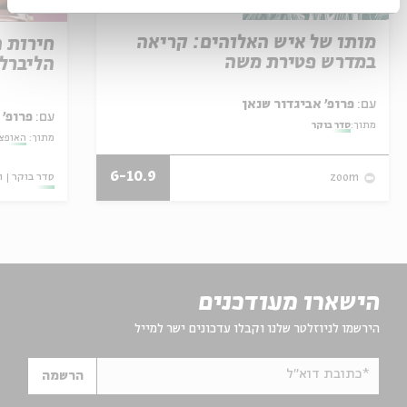
מותו של איש האלוהים: קריאה
חירות 
במדרש פטירת משה
הליברל
עם:
פרופ' אביגדור שנאן
עם:
פרופ' 
מתוך:
סדר בוקר
מתוך:
האופצי
6-10.9
סדר בוקר
ו
zoom
הישארו מעודכנים
הירשמו לניוזלטר שלנו וקבלו עדכונים ישר למייל
*כתובת דוא"ל
הרשמה