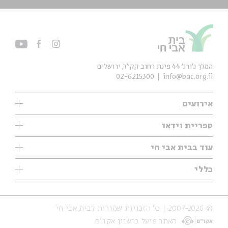
המלך ג'ורג' 44 פינת רחוב קק״ל, ירושלים
02-6215300
info@bac.org.il
אירועים
עיון
ספריית וידאו
אנגלית
ילדים
שיעורי בוקר
עוד בבית אבי חי
מוזיקה
מיוחדים
תערוכות
עיון
כללי
נוער
מיוחדים
מיוחדים
צרו קשר
ספרות ושירה
פודקאסטים מומלצים
ספרות ושירה
אודות
סדרות
כתבות
© 2007-2026 | כל הזכויות שמורות לבית אבי חי
הצהרת נגישות
אירועי עבר
קצה הקרחון
האתר פועל ברשיון אקו״ם
תנאי שימוש והצהרת פרטיות
אירועים בירושלים
על הדרך