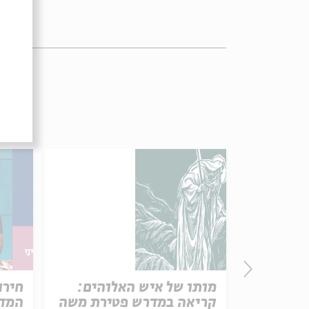
פרק 506 – אווה אילוז (1):
מותו של איש האלוהים:
חירו
באהבה
קריאה במדרש פטירת משה
המדי