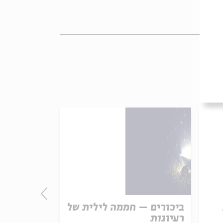
ביכורים – חממה לילית של
התורה - חו
רעיונות
אמת נצחית