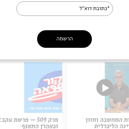
*כתובת דוא"ל
הרשמה
עוד בבית אבי חי
ת המחשבה וחזון
פרק 509 – פרשת עקב:
נה הליברלית
וּבְאַהֲרֹן הִתְאַנַּף