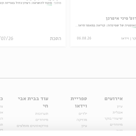
מתוך:
מקור להשראה: רעיון גדול באריזה קט
ופ' פיני איפרגן
אופציה של שפינוזה: קריאה במאמר תיאולוגי־מדיני
הסכת
/07/26
קר
וידאו
06.08.26
אירועים
ספריית
עוד בבית אבי
כל
וידאו
חי
עיון
צר
אנגלית
או
ילדים
תערוכות
שיעורי בוקר
הצ
מוזיקה
מיוחדים
מיוחדים
תנ
עיון
פודקאסטים מומלצים
פר
נוער
מיוחדים
כתבות