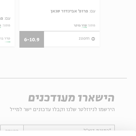
ל באריזה קטנה
עם:
פרופ' אביגדור שנאן
עם:
פר
מתוך:
סדר בוקר
מתוך:
ה
27/07/26
zoom
סדר בו
6-10.9
הישארו מעודכנים
הירשמו לניוזלטר שלנו וקבלו עדכונים ישר למייל
*כתובת דוא"ל
הרשמה