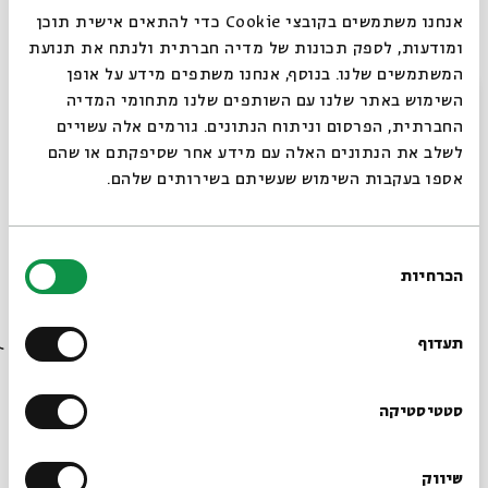
מנחה: פרופ' אביגד
ור שנאן
אנחנו משתמשים בקובצי Cookie כדי להתאים אישית תוכן
בהשתתפות:
ומודעות, לספק תכונות של מדיה חברתית ולנתח את תנועת
המשתמשים שלנו. בנוסף, אנחנו משתפים מידע על אופן
ד"ר
נח חכם
, האוניברסיטה העברית: "חמישה דברים
סגור
השימוש באתר שלנו עם השותפים שלנו מתחומי המדיה
אירעו את אבותינו בתשעה באב"
החברתית, הפרסום וניתוח הנתונים. גורמים אלה עשויים
ד"ר
שלי גולדברג
, אוניברסיטת בר אילן: "עשה צֹהר
לשלב את הנתונים האלה עם מידע אחר שסיפקתם או שהם
לתיבה" – בין צרה לצֹהר במחשבה הקבלית
אספו בעקבות השימוש שעשיתם בשירותים שלהם.
ליווי מוסיקלי:
אורית פרלמן
ליד הפסנתר:
אבי בר איתן
בחירת
הכרחיות
הסכמה
רוצים לדעת מה קורה
שיתוף
הוספה ליומן
הרשמה לאירועים דומים
בבית אבי חי לפני כולם?
תעדוף
הרשמו לניוזלטר שלנו
סטטיסטיקה
עוד בבית אבי חי
שיווק