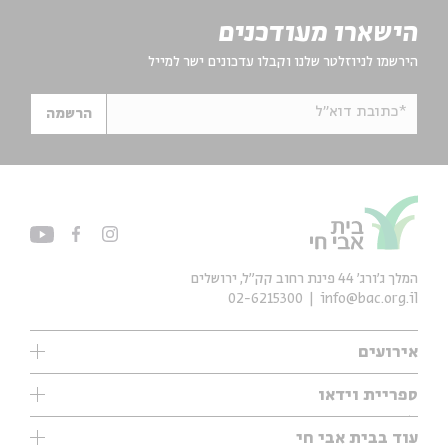
הישארו מעודכנים
הירשמו לניוזלטר שלנו וקבלו עדכונים ישר למייל
*כתובת דוא"ל
הרשמה
המלך ג'ורג' 44 פינת רחוב קק״ל, ירושלים
02-6215300
info@bac.org.il
אירועים
עיון
ספריית וידאו
אנגלית
ילדים
שיעורי בוקר
עוד בבית אבי חי
מוזיקה