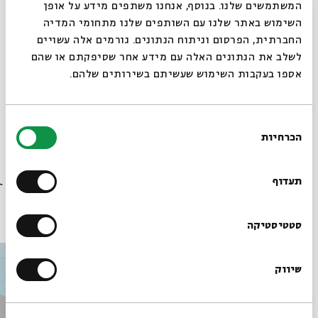
המשתמשים שלנו. בנוסף, אנחנו משתפים מידע על אופן
ערכו הרב של הלחם ואת משמעותו במקרא, בספרות
סגור
השימוש באתר שלנו עם השותפים שלנו מתחומי המדיה
האגדה ובהלכה דרך סיפורים ומדרשים שקשורים בו.
החברתית, הפרסום וניתוח הנתונים. גורמים אלה עשויים
לשלב את הנתונים האלה עם מידע אחר שסיפקתם או שהם
בשיתוף מרכז תכלית ללימודי חוץ, מכללת הדסה ירושלים
אספו בעקבות השימוש שעשיתם בשירותים שלהם.
בחירת
שיתוף
הוספה ליומן
הרשמה לאירועים דומים
הכרחיות
הסכמה
רוצים לדעת מה קורה
בבית אבי חי לפני כולם?
תעדוף
עוד בבית אבי חי
הרשמו לניוזלטר שלנו
סטטיסטיקה
שיווק
*כתובת דוא"ל