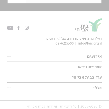
המלך ג'ורג' 44 פינת רחוב קק״ל, ירושלים
02-6215300
info@bac.org.il
אירועים
עיון
ספריית וידאו
אנגלית
ילדים
שיעורי בוקר
עוד בבית אבי חי
מוזיקה
מיוחדים
תערוכות
עיון
כללי
נוער
מיוחדים
מיוחדים
צרו קשר
ספרות ושירה
פודקאסטים מומלצים
ספרות ושירה
אודות
סדרות
כתבות
© 2007-2026 | כל הזכויות שמורות לבית אבי חי
הצהרת נגישות
אירועי עבר