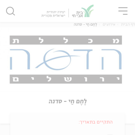
גור
סגור
סגור
דף הבית
אירועים
לֶחֶם חַי - סדנה
לֶחֶם חַי - סדנה
התקיים בתאריך: