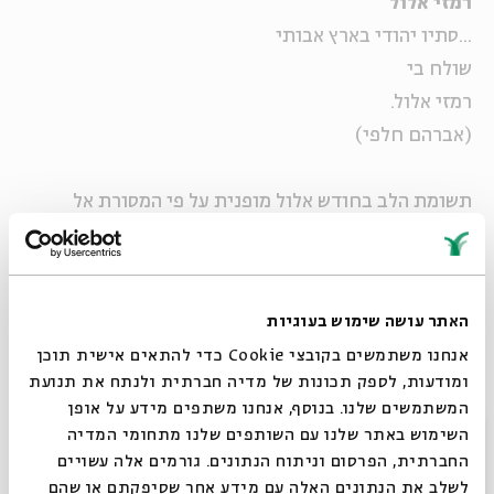
רמזי אלול
...סתיו יהודי בארץ אבותי
שולח בי
רמזי אלול.
(אברהם חלפי)
תשומת הלב בחודש אלול מופנית על פי המסורת אל
חשבון הנפש, לסליחה, להכנה לשנה החדשה ולתשובה.
מפגשי קריאה ולימוד על משמעותם של תהליכים אלה
עבור היחיד והחברה בימינו, בשילוב חוויה אישית
האתר עושה שימוש בעוגיות
והיכרות עם גישות וכלים פסיכולוגיים ורוחניים.
אנחנו משתמשים בקובצי Cookie כדי להתאים אישית תוכן
ומודעות, לספק תכונות של מדיה חברתית ולנתח את תנועת
עורכת ומנחה:
אפרת טננבאום
, מטפלת משפחתית וזוגית,
המשתמשים שלנו. בנוסף, אנחנו משתפים מידע על אופן
סגור
מנחה בעלמא – בית לתרבות עברית ובמכון אדלר.
השימוש באתר שלנו עם השותפים שלנו מתחומי המדיה
החברתית, הפרסום וניתוח הנתונים. גורמים אלה עשויים
לשלב את הנתונים האלה עם מידע אחר שסיפקתם או שהם