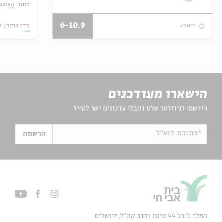
מתוך:
האופצי
6-10.9
סדר בוקר
ו
zoom
הישארו מעודכנים
הירשמו לניוזלטר שלנו וקבלו עדכונים ישר למייל
*כתובת דוא"ל
הרשמה
המלך ג'ורג' 44 פינת רחוב קק״ל, ירושלים