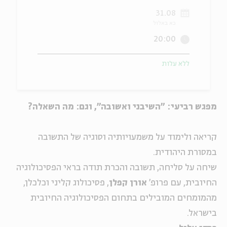
31.08
ה
אנגלית
מיוחדי
כא באלול
20:00
ללא עלות
מפגש רביעי: "השיבני ואשובה", וגם: מה השאלה?
קריאה ולימוד על משמעויותיה וסוגיה של התשובה
במסורת היהודית.
שיחה על סליחה, תשובה והכרת תודה בראי הפסיכולוגיה
החיובית, עם פרופ'
אורן קפלן
, פסיכולוג קליני וכלכלן,
מהמומחים המובילים בתחום הפסיכולוגיה החיובית
בישראל.