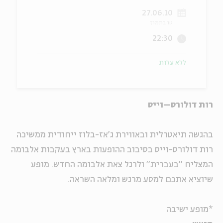
27.06.10
ה
אנגלית
מיוחדי
טו בתמוז
22:30
ללא עלות
רות דולורס–וייס
בהגשה תיאטרלית ובאווירת ג'אז-בלוז ייחודית ממשיכה
רות דולורס-וייס בסיבוב ההופעות בארץ בעקבות אלבומה
המצליח "בעברית" ולרגל צאת אלבומה החדש. מופע
שיוציא אתכם למסע מרגש ומלאה השראה.
*מופע ישיבה