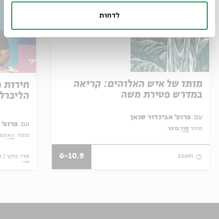
לדחות
מותו של איש האלוהים: קריאה
חירות 
במדרש פטירת משה
הליברל
עם:
פרופ' אביגדור שנאן
עם:
פרופ' 
מתוך:
סדר בוקר
מתוך:
האופצי
6-10.9
סדר בוקר
ו
zoom