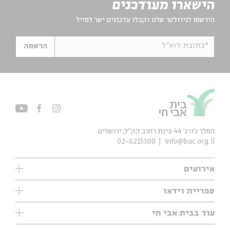
הישארו מעודכנים
הירשמו לניוזלטר שלנו וקבלו עדכונים ישר למייל
*כתובת דוא"ל
הרשמה
המלך ג'ורג' 44 פינת רחוב קק״ל, ירושלים
02-6215300
info@bac.org.il
אירועים
עיון
ספריית וידאו
אנגלית
ילדים
שיעורי בוקר
עוד בבית אבי חי
מוזיקה
מיוחדים
תערוכות