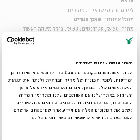
מוצש
ליין מוסיקה ישראלית מקורית
מנהל אמנותי:
שאנן סטריט
מחיר: 50 ₪, סטודנטים: 30 ₪, כולל משקה ראשון
מספר המקומות מוגבל
ליין תמוז: סוף עונת התפוזים – מחווה ללהקת תמוז
האתר עושה שימוש בעוגיות
יוצרים ואמנים מביאים לכל מופע חומרים משלהם,
אנחנו משתמשים בקובצי Cookie כדי להתאים אישית תוכן
ומהקלאסיקה של להקת תמוז בטאצ' אישי.
ומודעות, לספק תכונות של מדיה חברתית ולנתח את תנועת
המשתמשים שלנו. בנוסף, אנחנו משתפים מידע על אופן
סגור
השימוש באתר שלנו עם השותפים שלנו מתחומי המדיה
שיתוף
הוספה ליומן
הרשמה לאירועים דומים
החברתית, הפרסום וניתוח הנתונים. גורמים אלה עשויים
לשלב את הנתונים האלה עם מידע אחר שסיפקתם או שהם
אספו בעקבות השימוש שעשיתם בשירותים שלהם.
אירועים נוספים בסדרה
בחירת