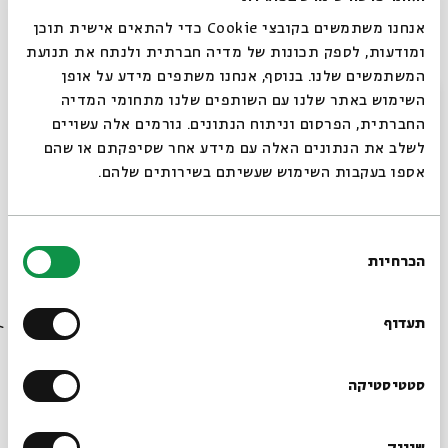
טריו קרפיון
מוסיקה אשכנזית, מסורתית משובחת
אנחנו משתמשים בקובצי Cookie כדי להתאים אישית תוכן
דניאל הופמן
– כינור /
אבישי פיש
– שירה ואקורדיון /
גרשון וייסרפירר
– בריטון, עוּד וכלים נוספים
ומודעות, לספק תכונות של מדיה חברתית ולנתח את תנועת
http://www.triocarpion.com
המשתמשים שלנו. בנוסף, אנחנו משתפים מידע על אופן
סגור
השימוש באתר שלנו עם השותפים שלנו מתחומי המדיה
צדיק זכריה
החברתית, הפרסום וניתוח הנתונים. גורמים אלה עשויים
מוסיקה כורדית
צדיק זכריה
– זורנה /
עובדיה יעקב
-דהולה
לשלב את הנתונים האלה עם מידע אחר שסיפקתם או שהם
המרתון יתקיים בחצר בית אבי חי
אספו בעקבות השימוש שעשיתם בשירותים שלהם.
המופע
יתקיים גם בלבונטין 7 – תל אביב: ב
יום ראשון, כד
בסיון, 6 ביוני בשעה 20:00
מחיר: 80 ₪ בקופות, 70 ₪ בהזמנה מראש
בחירת
אתר:
www.levontin7.com
הכרחיות
הסכמה
רוצים לדעת מה קורה
שיתוף
הוספה ליומן
הרשמה לאירועים דומים
בבית אבי חי לפני כולם?
תעדוף
הרשמו לניוזלטר שלנו
סטטיסטיקה
עוד בבית אבי חי
שיווק