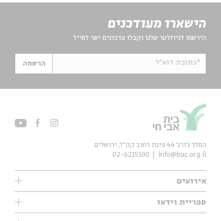
הישארו מעודכנים
הירשמו לניוזלטר שלנו וקבלו עדכונים ישר למייל
*כתובת דוא"ל
הרשמה
המלך ג'ורג' 44 פינת רחוב קק״ל, ירושלים
02-6215300
info@bac.org.il
אירועים
עיון
ספריית וידאו
אנגלית
ילדים
שיעורי בוקר