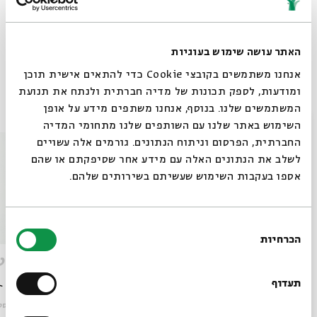
שיתוף
הוספה ליומן
הרשמה לאירועים דומים
האתר עושה שימוש בעוגיות
אנחנו משתמשים בקובצי Cookie כדי להתאים אישית תוכן
ומודעות, לספק תכונות של מדיה חברתית ולנתח את תנועת
אירועים נוספים בסדרה
המשתמשים שלנו. בנוסף, אנחנו משתפים מידע על אופן
סגור
השימוש באתר שלנו עם השותפים שלנו מתחומי המדיה
החברתית, הפרסום וניתוח הנתונים. גורמים אלה עשויים
לשלב את הנתונים האלה עם מידע אחר שסיפקתם או שהם
אספו בעקבות השימוש שעשיתם בשירותים שלהם.
בחירת
הכרחיות
הסכמה
רוצים לדעת מה קורה
זרתוסטרא בירושלים-מפגש 4
זרתוסט
בבית אבי חי לפני כולם?
תעדוף
מתוך:
זרתוסטרא בירושלים
מתוך:
זרתוסט