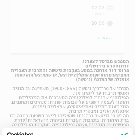
02.06
ה
אנגלית
מיוחדי
כ' בסיון
20:00
ללא עלות
המפגש מבוטל לצערנו.
זרתוסטרא בירושלים
פרופ' דוד אוחנה במסע בעקבות ניטשה והתרבות העברית
האם האדם הוא טעות אומללה של האל, או שמא האל הוא טעות
אומללה של האדם
?
(ניטשה)
הגותו של פרידריך ניטשה (1900-1844) משפיעה על הוגים
ואנשי תרבות עד לימינו אנו.
הפילוסוף שהנחיל לפילוסופיה המערבית את הניהיליזם
והרצון לעצמה השפיע על קבוצות שונות: מנהיגים ומחנכים,
הוגי דעות דתיים ואתיאיסטים, שמאלנים וימנים,
אינטלקטואלים ומבקרי תרבות.
מה יש בו בניטשה ובהגותו שהצליחו לייצר השפעה רחבה כזו
בדת היהודית, בתרבות העברית ובזהות הישראלית?סדרת
מפגשים על מנהיגים,עצמה ופילוסופיה בעקבות הטרילוגיה
של פרופ' דוד אוחנה על ניטשה ותולדות הניהליזם באירופה
שהופיעה השנה באנגליה.