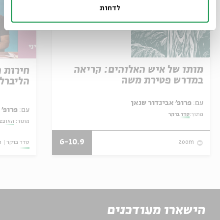
לדחות
מותו של איש האלוהים: קריאה
חירות 
במדרש פטירת משה
הליברל
עם:
פרופ' אביגדור שנאן
עם:
פרופ' 
מתוך:
סדר בוקר
מתוך:
האופצי
6-10.9
סדר בוקר
ו
zoom
הישארו מעודכנים