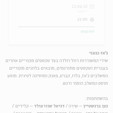
22.06.10
ה
אנגלית
מיוחדי
י' בתמוז
21:00
ללא עלות
ג'אז כנעני
שירי המשוררות רחל וזלדה בצד טקסטים מקוריים אחרים
בעברית וטקסטים מתורגמים, מובאים בלחנים מקוריים
המשלבים ג'אז, בלוז, קברט, פאנק ומוסיקה לטינית. מופע
תוסס המשלב הומור ורגש.
בהשתתפות:
נצן ברנשטיין
– שירה /
דניאל שוורצולד
– קלידים /