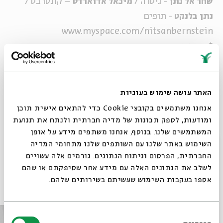
שחר אל נתן
- גיטרה /
מיכאל אדוארדס
– קונטרבס /
נתן בלנקט
- תופים
www.myspace.com/nitsanbernstein
* מופע ישיבה
מוסיקה בשני
האתר עושה שימוש בעוגיות
מוסיקה ישראלית, מוסיקה יהודית ומה שביניהן
אנחנו משתמשים בקובצי Cookie כדי להתאים אישית תוכן
בכל יום שני בשעה 21:00
ומודעות, לספק תכונות של מדיה חברתית ולנתח את תנועת
המשתמשים שלנו. בנוסף, אנחנו משתפים מידע על אופן
סגור
שיתוף
הוספה ליומן
הרשמה לאירועים דומים
השימוש באתר שלנו עם השותפים שלנו מתחומי המדיה
החברתית, הפרסום וניתוח הנתונים. גורמים אלה עשויים
לשלב את הנתונים האלה עם מידע אחר שסיפקתם או שהם
אספו בעקבות השימוש שעשיתם בשירותים שלהם.
אירועים נוספים בסדרה
בחירת