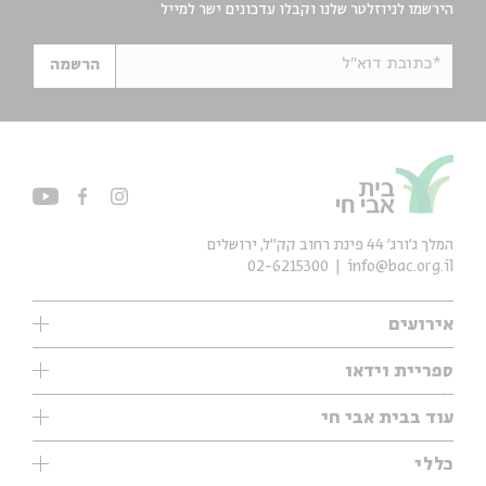
הירשמו לניוזלטר שלנו וקבלו עדכונים ישר למייל
*כתובת דוא"ל
הרשמה
המלך ג'ורג' 44 פינת רחוב קק״ל, ירושלים
02-6215300
info@bac.org.il
אירועים
עיון
ספריית וידאו
אנגלית
ילדים
שיעורי בוקר
עוד בבית אבי חי
מוזיקה
מיוחדים
תערוכות
עיון
כללי
נוער
מיוחדים
מיוחדים