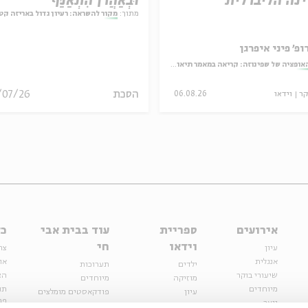
נה הליברלית
וּבְאַהֲרֹן הִתְאַנַּף
מתוך:
מקור להשראה: רעיון גדול באריזה קט
ופ' פיני איפרגן
אופציה של שפינוזה: קריאה במאמר תיאולוגי־מדיני
הסכת
/07/26
קר
וידאו
06.08.26
אירועים
ספריית
עוד בבית אבי
כל
וידאו
חי
עיון
צר
אנגלית
או
ילדים
תערוכות
שיעורי בוקר
הצ
מוזיקה
מיוחדים
מיוחדים
תנ
עיון
פודקאסטים מומלצים
פר
נוער
מיוחדים
כתבות