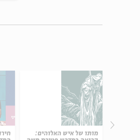
פרק 506 – אווה אילוז (1):
מותו של איש האלוהים:
חירו