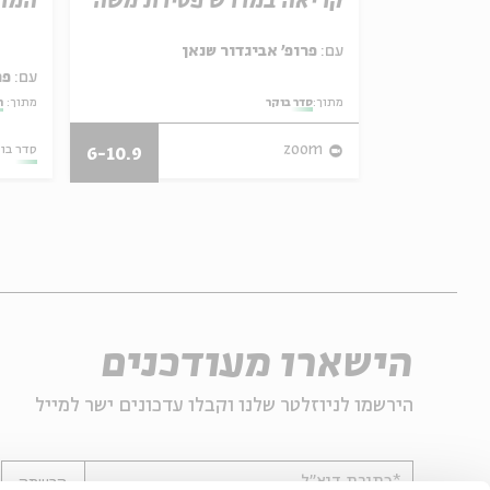
באהבה
קריאה במדרש פטירת משה
המדי
ל באריזה קטנה
עם:
פרופ' אביגדור שנאן
עם:
פר
מתוך:
סדר בוקר
מתוך:
ה
27/07/26
zoom
סדר בו
6-10.9
הישארו מעודכנים
הירשמו לניוזלטר שלנו וקבלו עדכונים ישר למייל
*כתובת דוא"ל
הרשמה